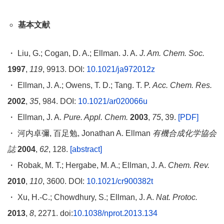
基本文献
・ Liu, G.; Cogan, D. A.; Ellman. J. A.
J. Am. Chem. Soc.
1997
,
119
, 9913. DOI:
10.1021/ja972012z
・ Ellman, J. A.; Owens, T. D.; Tang. T. P.
Acc. Chem. Res.
2002
,
35
, 984. DOI:
10.1021/ar020066u
・ Ellman, J. A.
Pure. Appl. Chem.
2003
,
75
, 39.
[PDF]
・ 河内卓彌, 百足勉, Jonathan A. Ellman
有機合成化学協会
誌
2004
,
62
, 128.
[abstract]
・ Robak, M. T.; Hergabe, M. A.; Ellman, J. A.
Chem. Rev.
2010
,
110
, 3600. DOI:
10.1021/cr900382t
・ Xu, H.-C.; Chowdhury, S.; Ellman, J. A.
Nat. Protoc.
2013
,
8
, 2271. doi:
10.1038/nprot.2013.134