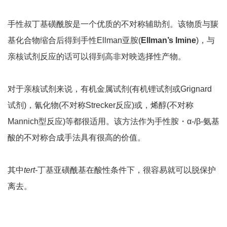
手性叔丁基磺酰胺是一个优质的不对称辅助剂。该物质与羰
基化合物缩合后得到手性Ellman亚胺(
Ellman’s Imine
)，与
亲核试剂反应的话可以得到高非对映选择性产物。
对于亲核试剂来说，有机金属试剂(有机锂试剂或Grignard
试剂)，氰化物(不对称Strecker反应)或，烯醇(不对称
Mannich型反应)等都很适用。该方法作为手性胺・α-/β-氨基
酸的不对称合成手法具有很高的价值。
其中
tert-
丁基亚磺酰基在酸性条件下，很容易就可以脱保护
离去。