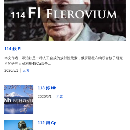
114 鈇 Fl
本文作者：漂泊鈇是一种人工合成的放射性元素，俄罗斯杜布纳联合核子研究
所的研究人员利用48Ca轰击…
2020/5/1
元素
113 鉨 Nh
2020/5/1
元素
112 鎶 Cp