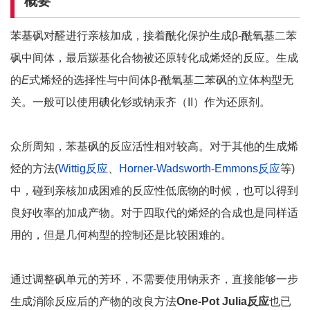
概要
苯基砜对醛进行亲核加成，接着酰化保护生成β-酰氧基二苯
砜中间体，最后羰基化合物被还原转化成烯烃的反应。生成
的
E
式烯烃的选择性与中间体β-酰氧基二苯砜的立体构型无
关。一般可以使用碘化钐或钠汞齐（II）作为还原剂。
众所周知，苯基砜的反应活性相对较高。对于其他的生成烯
烃的方法(
Wittig反应
、
Horner-Wadsworth-Emmons反应
等)
中，碰到亲核加成困难的反应性低底物的时候，也可以得到
良好收率的加成产物。对于四取代的烯烃的合成也是同样适
用的，但是几何构型的控制还是比较困难的。
通过调整砜单元的芳环，不需要使用钠汞齐，直接能够一步
生成消除反应后的产物的改良方法
One-Pot Julia反应
也已