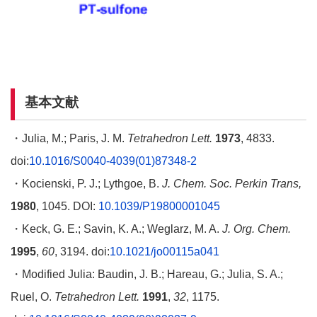
基本文献
・Julia, M.; Paris, J. M.
Tetrahedron Lett.
1973
, 4833.
doi:
10.1016/S0040-4039(01)87348-2
・Kocienski, P. J.; Lythgoe, B.
J. Chem. Soc. Perkin Trans,
1980
, 1045. DOI:
10.1039/P19800001045
・Keck, G. E.; Savin, K. A.; Weglarz, M. A.
J. Org. Chem.
1995
,
60
, 3194. doi:
10.1021/jo00115a041
・Modified Julia: Baudin, J. B.; Hareau, G.; Julia, S. A.;
Ruel, O.
Tetrahedron Lett.
1991
,
32
, 1175.