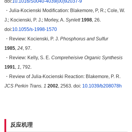
doi:
10.1016/S0040-4039(00)92037-9
・Julia-Kocienski Modification: Blakemore, P, R.; Cole, W.
J.; Kocienski, P. J.; Morley, A.
Synlett
1998
, 26.
doi:
10.1055/s-1998-1570
・Review: Kocienski, P. J.
Phosphorus and Sulfur
1985
,
24
, 97.
・Review: Kelly, S. E.
Compreheisive Organic Synthesis
1991
,
1
, 792.
・Review of Julia-Kocienski Reaction: Blakemore, P. R.
JCS Perkin Trans. 1
2002
, 2563. doi:
10.1039/b208078h
反应机理