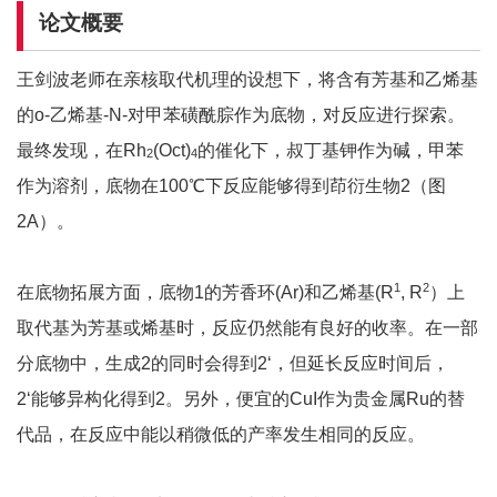
论文概要
王剑波老师在亲核取代机理的设想下，将含有芳基和乙烯基
的o-乙烯基-N-对甲苯磺酰腙作为底物，对反应进行探索。
最终发现，在Rh
(Oct)
的催化下，叔丁基钾作为碱，甲苯
2
4
作为溶剂，底物在100℃下反应能够得到茚衍生物2（图
2A）。
1
2
在底物拓展方面，底物1的芳香环(Ar)和乙烯基(R
, R
）上
取代基为芳基或烯基时，反应仍然能有良好的收率。在一部
分底物中，生成2的同时会得到2‘，但延长反应时间后，
2‘能够异构化得到2。另外，便宜的CuI作为贵金属Ru的替
代品，在反应中能以稍微低的产率发生相同的反应。