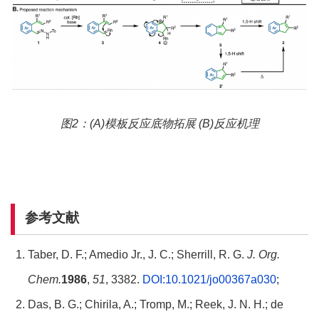
图2：(A)模板反应底物拓展 (B)反应机理
参考文献
Taber, D. F.; Amedio Jr., J. C.; Sherrill, R. G.
J. Org.
Chem.
1986
,
51
, 3382.
DOI:10.1021/jo00367a030
;
Das, B. G.; Chirila, A.; Tromp, M.; Reek, J. N. H.; de