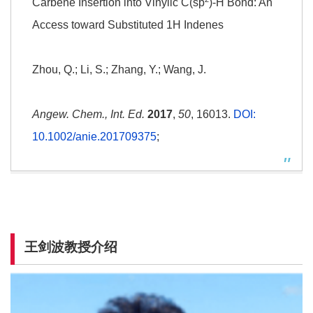
Carbene Insertion into Vinylic C(sp
)-H Bond: An
Access toward Substituted 1H Indenes
Zhou, Q.; Li, S.; Zhang, Y.; Wang, J.
Angew. Chem., Int. Ed.
2017
,
50
, 16013.
DOI:
10.1002/anie.201709375
;
王剑波教授介绍