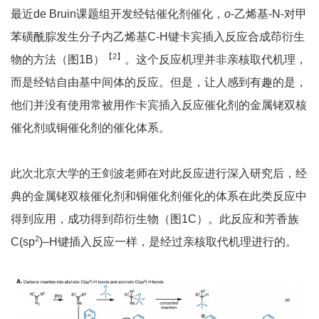
最近de Bruin课题组开发经钴催化剂催化，
o
-乙烯基-N-对甲
苯磺酰腙发生分子内乙烯基C-H键卡宾插入反应合成茚衍生
【2】
物的方法（图1B）
。这个反应机理并非亲核取代机理，
而是经钴自由基中间体的反应。但是，让人感到有趣的是，
他们并没有使用常被用作卡宾插入反应催化剂的金属铑双核
催化剂或铜催化剂的催化体系。
此次北京大学的王剑波老师在对此反应进行深入研究后，经
典的金属铑双核催化剂和铜催化剂催化的体系在此类反应中
得到应用，成功得到茚衍生物（图1C）。此反应和芳香族
2
C(sp
)–H键插入反应一样，是经过亲核取代机理进行的。