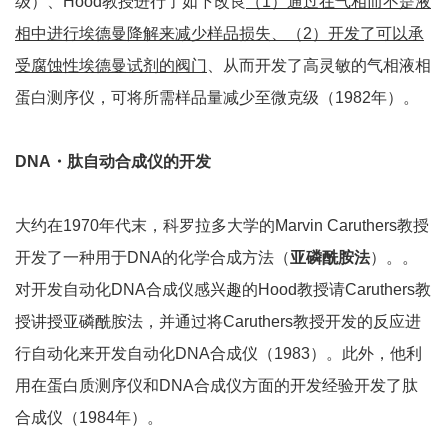
级）、Hood教授进行了如下改良
（
1
）
通过在气相而不是液
相中进行埃德曼降解来减少样品损失、（
2
）开发了可以承
受腐蚀性埃德曼试剂的阀门
、从而开发了高灵敏的气相液相
蛋白测序仪，可将所需样品量减少至微克级（1982年）。
DNA・肽自动合成仪的开发
大约在1970年代末，科罗拉多大学的Marvin Caruthers教授
开发了一种用于DNA的化学合成方法（
亚磷酰胺法
）。。
对开发自动化DNA合成仪感兴趣的Hood教授请Caruthers教
授讲授亚磷酰胺法，并通过将Caruthers教授开发的反应进
行自动化来开发自动化DNA合成仪（1983）。此外，他利
用在蛋白质测序仪和DNA合成仪方面的开发经验开发了肽
合成仪（1984年）。