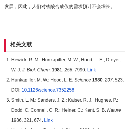
发展，因此，人们对核酸合成仪的需求预计不会增长。
相关文献
Hewick, R. M.; Hunkapiller, M. W.; Hood, L. E.; Dreyer,
W. J.
J. Biol. Chem
.
1981
,
256
, 7990.
Link
Hunkapiller, M. W.; Hood, L. E.
Science
1980
,
207
, 523.
DOI:
10.1126/science.7352258
Smith, L. M.; Sanders, J. Z.; Kaiser, R. J.; Hughes, P.;
Dodd, C. Connell, C. R.; Heiner, C.; Kent, S. B.
Nature
1986, 321, 674.
Link