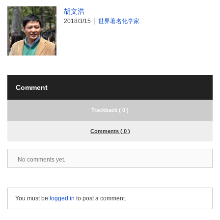
胡文浩
2018/3/15
世界著名化学家
Comment
Trackback ( 0 )
Comments ( 0 )
No comments yet.
You must be
logged in
to post a comment.