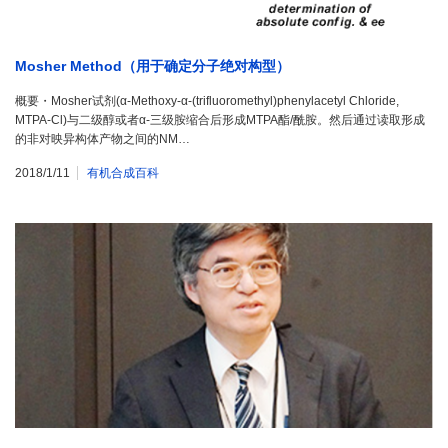
Mosher Method（用于确定分子绝对构型）
概要・Mosher试剂(α-Methoxy-α-(trifluoromethyl)phenylacetyl Chloride,
MTPA-Cl)与二级醇或者α-三级胺缩合后形成MTPA酯/酰胺。然后通过读取形成
的非对映异构体产物之间的NM…
2018/1/11
有机合成百科