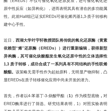
酶（EREDs）不仅可催化氧化还原反应，还可催化氧化还
原中性反应（如异构化），进而表明其具有潜在的多功能属
性。此前Hall组已证实EREDs可催化烯丙基1,3-质子转移构
建中心手性。
近日，
西湖大学叶宇轩教授
团队将传统的氧化还原酶（黄素
依赖型
“
烯
”
还原酶（
EREDs
））进行重新编辑，获得新型
异构酶，其可催化炔酸酯发生氧化还原中性的立体选择性
1,3
质子转移，成功合成了一系列具有不同结构的手性联烯
酸酯。
该策略无需手性作为起始原料，无明显产物抑制，凸
显EREDs在质子转移催化应用中尚未开发的潜力。
首先，作者以4-苯基丁-3-炔酸甲酯（
1
）
作为模型底物
，
对
ERED酶库进行了筛选。研究结果表明，1）对照实验表明