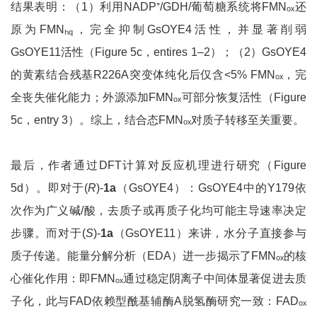
结果表明：（1）利用NADP⁺/GDH/葡萄糖系统将FMNₒₓ还
原为FMNₕ
，完全抑制GsOYE4活性，并显著削弱
q
GsOYE11活性（Figure 5c，entires 1–2）；（2）GsOYE4
的黄素结合残基R226A突变体纯化后仅含<5% FMNₒₓ，完
全丧失催化能力；外源添加FMNₒₓ可部分恢复活性（Figure
5c，entry 3）。综上，结合态FMNₒₓ对质子转移至关重要。
最后，作者通过DFT计算对反应机理进行研究（Figure
5d）。即对于(
R
)-
1a
（GsOYE4）：GsOYE4中的Y179依
次作为广义碱/酸，去质子或再质子化均可能主导速率决定
步骤。而对于(
S
)-
1a
（GsOYE11）来讲，水分子直接参与
质子传递。能量分解分析（EDA）进一步揭示了FMNₒₓ的核
心催化作用：即FMNₒₓ通过稳定阴离子中间体显著促进去质
子化，此与FAD依赖型酰基辅酶A脱氢酶研究一致：FADₒₓ