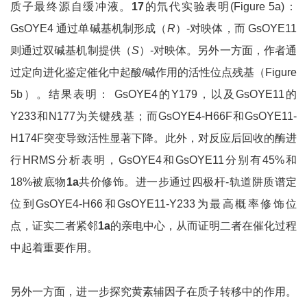
质子最终源自缓冲液。
17
的氘代实验表明(Figure 5a)：
GsOYE4 通过单碱基机制形成（
R
）-对映体，而 GsOYE11
则通过双碱基机制提供（
S
）-对映体。另外一方面，作者通
过定向进化鉴定催化中起酸/碱作用的活性位点残基（Figure
5b）。结果表明： GsOYE4的Y179，以及GsOYE11的
Y233和N177为关键残基；而GsOYE4-H66F和GsOYE11-
H174F突变导致活性显著下降。此外，对反应后回收的酶进
行HRMS分析表明，GsOYE4和GsOYE11分别有45%和
18%被底物
1a
共价修饰。进一步通过四极杆-轨道阱质谱定
位到GsOYE4-H66和GsOYE11-Y233为最高概率修饰位
点，证实二者紧邻
1a
的亲电中心，从而证明二者在催化过程
中起着重要作用。
另外一方面，进一步探究黄素辅因子在质子转移中的作用。