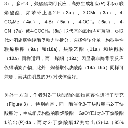
3）。多种3-丁炔酸酯均可反应，高效生成相应(
R
)-和(
S
)-联
烯酸酯。如苯环上含2-F（
2a
）、3-OMe（
3a
）、4-
CO₂Me（
4a
）、4-Br（
5a
）
、4-OCF₃（
6a
）、4-
CN（
7a
）或4-COCH₃（
8a
）取代基的底物均可兼容。α-取
代外消旋底物经酶促动力学拆分，选择性转化单一构型手性
联烯酸酯（
9a
）和(
10a
)。炔酸乙酯（
11a
）和炔酰胺
（
12a
）同样适用，而二烯酮（
13a
）因显著非酶背景反应
仅得消旋产物。此外，烷基取代炔酸酯（
14a
–
16a
）同样可
兼容，而其由明显的(
R
)-对映体偏好。
另外一方面，作者对2-丁炔酸酯的底物兼容性进行了研究
（Figure 3）。特别的是，同一酶催化3-丁炔酸酯与2-丁炔
酸酯时，生成相反构型的联烯酸酯：GsOYE1对3-丁炔酸酯
1
给出(
R
)-
1a
，而对2-丁炔酸酯
17
则给出(
S
)-
1a
（95%