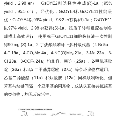
yield，2:98 er）；GsOYE2则选择性生成(
R
)-
1a
（95%
yield，95:5 er）。经优化，GsOYE4和GsOYE11性能最
优：GsOYE4以99% yield、98:2 er获得(
R
)-
1a
；GsOYE11
以97% yield、2:98 er获得(
S
)-
1a
。该质子转移反应在制备
规模上高效运行，使用冻干GsOYE11细胞裂解液一次性制
得90 mg (
S
)-
1a
。2-丁炔酸酯苯环上多种取代基（4-Br
5a
、
4-F
19a
、4-CO₂Me
4a
、4-NC(O)Me₂
21a
、3-Me
22a
、3-
Cl
23a
、3-OCF₃
24a
）均兼容。噻吩（
25a
）、2-甲氧基吡
啶（
26a
）和3,5-二甲基异噁唑（
27a
）等杂环底物亦适用。
乙基二烯酸酯（
11a
）和炔酰胺（
12a
）同样顺利转化。但
芳基与炔键间隔一个亚甲基的同系物，或缺失直接共轭羰基
的类似物，均无反应活性。