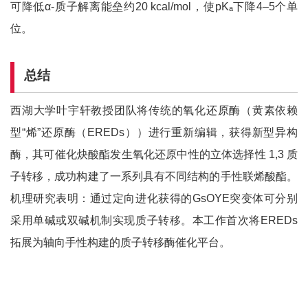
可降低α-质子解离能垒约20 kcal/mol，使pKₐ下降4–5个单
位。
总结
西湖大学叶宇轩教授团队将传统的氧化还原酶（黄素依赖
型“烯”还原酶（EREDs））进行重新编辑，获得新型异构
酶，其可催化炔酸酯发生氧化还原中性的立体选择性 1,3 质
子转移，成功构建了一系列具有不同结构的手性联烯酸酯。
机理研究表明：通过定向进化获得的GsOYE突变体可分别
采用单碱或双碱机制实现质子转移。本工作首次将EREDs
拓展为轴向手性构建的质子转移酶催化平台。