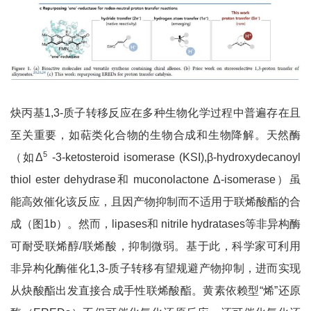
炔丙基1,3-质子转移反应在多种生物化学过程中普遍存在且
至关重要，如萜类化合物的生物合成和生物降解。天然酶
5
（如Δ
-3-ketosteroid isomerase (KSI),β-hydroxydecanoyl
thiol ester dehydrase和 muconolactone Δ-isomerase）虽
能高效催化该反应，且因产物抑制而不适用于联烯酸酯的合
成（图1b）。然而，lipases和 nitrile hydratases等非异构酶
可耐受联烯醇/联烯酸，抑制微弱。基于此，科学家可利用
非异构化酶催化1,3-质子转移有望规避产物抑制，进而实现
从炔酸酯出发直接合成手性联烯酸酯。黄素依赖型“烯”还原