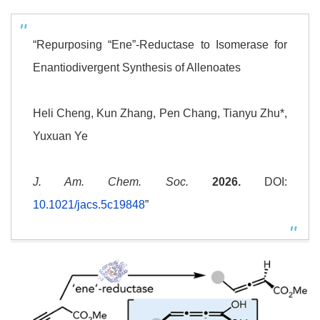
“Repurposing “Ene”-Reductase to Isomerase for
Enantiodivergent Synthesis of Allenoates
Heli Cheng, Kun Zhang, Pen Chang, Tianyu Zhu*,
Yuxuan Ye
J. Am. Chem. Soc.
2026.
DOI:
10.1021/jacs.5c19848
”