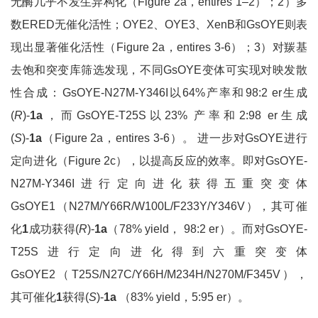
无酶几乎不发生异构化（Figure 2a，entires 1–2）；2）多
数ERED无催化活性；OYE2、OYE3、XenB和GsOYE则表
现出显著催化活性（Figure 2a，entires 3-6）；3）对羰基
去饱和突变库筛选发现，不同GsOYE变体可实现对映发散
性合成：GsOYE-N27M-Y346I以64%产率和98:2 er生成
(
R
)-
1a
，而GsOYE-T25S以23% 产率和2:98 er生成
(
S
)-
1a
（Figure 2a，entires 3-6）。 进一步对GsOYE进行
定向进化（Figure 2c），以提高反应的效率。即对GsOYE-
N27M-Y346I进行定向进化获得五重突变体
GsOYE1（N27M/Y66R/W100L/F233Y/Y346V），其可催
化
1
成功获得(
R
)-
1a
（78% yield， 98:2 er）。而对GsOYE-
T25S进行定向进化得到六重突变体
GsOYE2（T25S/N27C/Y66H/M234H/N270M/F345V），
其可催化
1
获得(
S
)-
1a
（83% yield，5:95 er）。