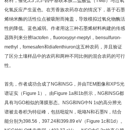
材料，催化3,3′,5,5′-四甲基联苯胺二盐酸盐（TMB）与过氧
化氢反应产生蓝色。在芳香族农药存在的情况下，基于石墨
烯纳米酶的活性位点被吸附而掩盖，导致模拟过氧化物酶活
性的降低、蓝色减弱。作者用这三种石墨烯材料构建的传感
器阵列来分辨lactofen，fluoroxypyr-meptyl，bensulfuron-
methyl，fomesafen和diafenthiuron这五种农药，并且验证
了区分土壤样品中的农药和两种不同比例的混合农药的可行
性。
首先，作者成功合成了NG和NSG，并由TEM图像和XPS光
谱证实（Figure 1）。由Figure 1a和1b所示，NG和NSG都
具有与GO相似的薄膜形态。NSG和NG中N 1s的高分辨光
谱被去卷积为特征峰，包括吡啶N，吡咯N和石墨N，结合
能分别为398.56，397.24和399.89 eV（Figure 1c和1d）。