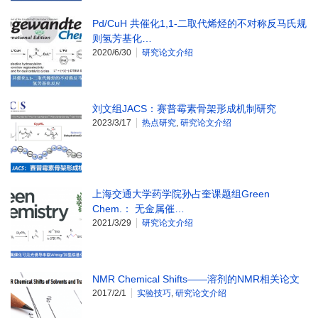
Pd/CuH 共催化1,1-二取代烯烃的不对称反马氏规
则氢芳基化…
2020/6/30
研究论文介绍
刘文组JACS：赛普霉素骨架形成机制研究
2023/3/17
热点研究
,
研究论文介绍
上海交通大学药学院孙占奎课题组Green
Chem.： 无金属催…
2021/3/29
研究论文介绍
NMR Chemical Shifts——溶剂的NMR相关论文
2017/2/1
实验技巧
,
研究论文介绍