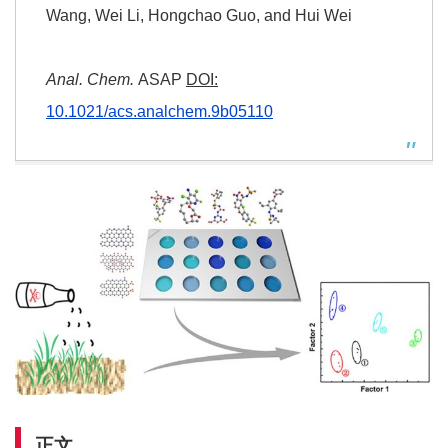
Wang, Wei Li, Hongchao Guo, and Hui Wei
Anal. Chem.
ASAP
DOI:
10.1021/acs.analchem.9b05110
正文