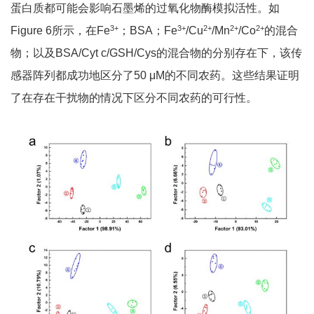
蛋白质都可能会影响石墨烯的过氧化物酶模拟活性。如
3+
3+
2+
2+
2+
Figure 6所示，在Fe
；BSA；Fe
/Cu
/Mn
/Co
的混合
物；以及BSA/Cyt c/GSH/Cys的混合物的分别存在下，该传
感器阵列都成功地区分了50 μM的不同农药。这些结果证明
了在存在干扰物的情况下区分不同农药的可行性。