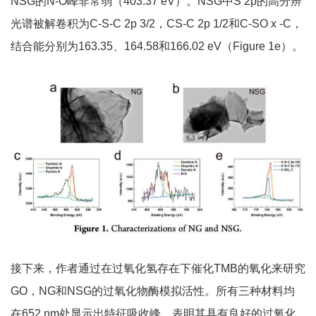
NSG的N-O峰非常弱（403.37 eV）。NSG中S 2p的高分辨
光谱被解卷积为C-S-C 2p 3/2，CS-C 2p 1/2和C-SO x -C，
结合能分别为163.35、164.58和166.02 eV（Figure 1e）。
接下来，作者通过在过氧化氢存在下催化TMB的氧化来研究
GO，NG和NSG的过氧化物酶模拟活性。所有三种材料均
在652 nm处显示出特征吸收峰，表明其具有良好的过氧化