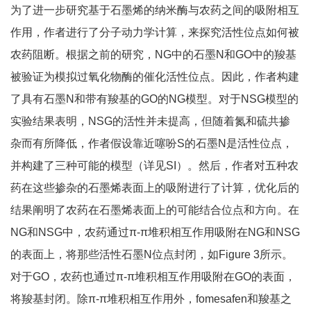
为了进一步研究基于石墨烯的纳米酶与农药之间的吸附相互
作用，作者进行了分子动力学计算，来探究活性位点如何被
农药阻断。根据之前的研究，NG中的石墨N和GO中的羧基
被验证为模拟过氧化物酶的催化活性位点。因此，作者构建
了具有石墨N和带有羧基的GO的NG模型。对于NSG模型的
实验结果表明，NSG的活性并未提高，但随着氮和硫共掺
杂而有所降低，作者假设靠近噻吩S的石墨N是活性位点，
并构建了三种可能的模型（详见SI）。然后，作者对五种农
药在这些掺杂的石墨烯表面上的吸附进行了计算，优化后的
结果阐明了农药在石墨烯表面上的可能结合位点和方向。在
NG和NSG中，农药通过π-π堆积相互作用吸附在NG和NSG
的表面上，将那些活性石墨N位点封闭，如Figure 3所示。
对于GO，农药也通过π-π堆积相互作用吸附在GO的表面，
将羧基封闭。除π-π堆积相互作用外，fomesafen和羧基之