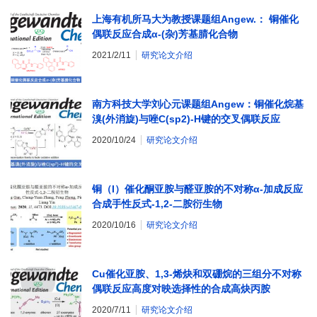
上海有机所马大为教授课题组Angew.： 铜催化
偶联反应合成α-(杂)芳基腈化合物
2021/2/11
研究论文介绍
南方科技大学刘心元课题组Angew：铜催化烷基
溴(外消旋)与唑C(sp2)-H键的交叉偶联反应
2020/10/24
研究论文介绍
铜（I）催化酮亚胺与醛亚胺的不对称α-加成反应
合成手性反式-1,2-二胺衍生物
2020/10/16
研究论文介绍
Cu催化亚胺、1,3-烯炔和双硼烷的三组分不对称
偶联反应高度对映选择性的合成高炔丙胺
2020/7/11
研究论文介绍