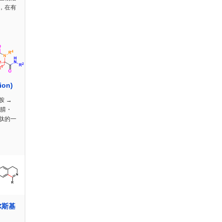
，在有
ion)
胺 →
异腈・
肽的一
尔斯基