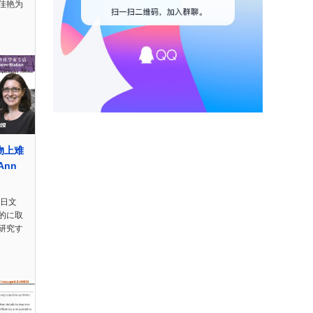
佳艳为
物上难
nn
n日文
学的に取
研究す