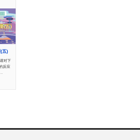
理(五)
五)请对下
的反应
…