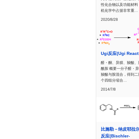
性化合物以及功能材料
机化学中占据非常重…
2020/8/28
Ugi反应(Ugi React
醛・酮、异腈、羧酸、
酰胺 概要一分子醛・
羧酸与胺混合，得到二
个四组分缩合…
2014/7/8
比施勒－纳皮耶拉
反应(Bischler-