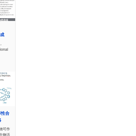
合成
，
ional
择性合
咯
物可作
生物活