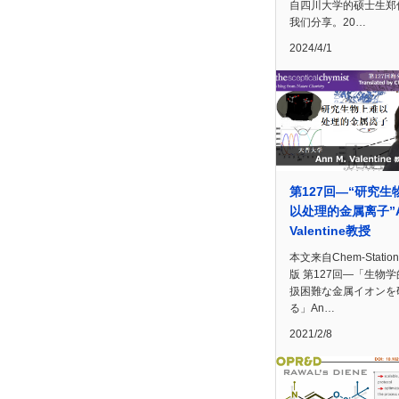
自四川大学的硕士生郑
我们分享。20…
2024/4/1
第127回—“研究生
以处理的金属离子”A
Valentine教授
本文来自Chem-Statio
版 第127回―「生物
扱困難な金属イオンを
る」An…
2021/2/8