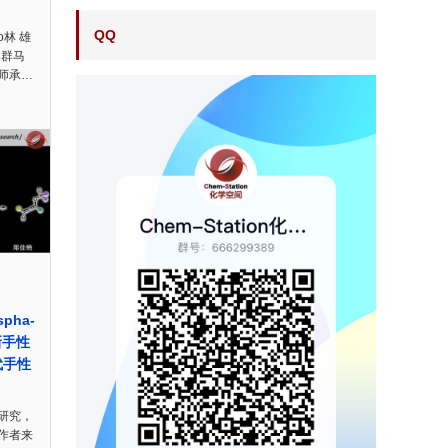
QQ
ro林 雄
本群马
师承…
spha-
新手性
代手性
研究，
作者来