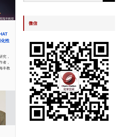
微信
HAT
催化性
研究，
作者，
海丰教