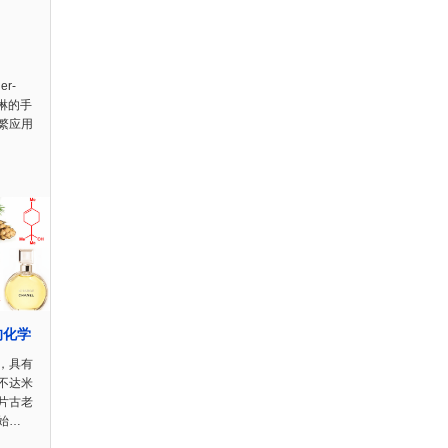
r-
喹啉的手
繁应用
的化学
，具有
不达米
片古老
始…