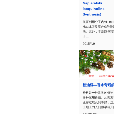
Napieralski
Isoquinoline
Synthesis)
概要利用分子内Vilsmeie
Haack型反应合成异
法。此外，本反应也频
于…
2015/4/9
松油醇—香水背后
松树是一种常见的植物
多种应用价值。从美索
亚穿过埃及到希腊，这
土地上的人们很早就开