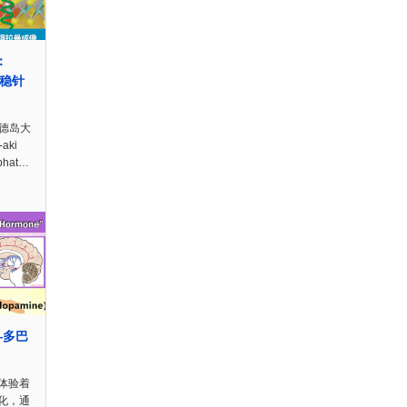
：
 超稳针
本德岛大
aki
hat…
—多巴
体验着
化，通