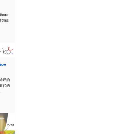
hara
是通过强碱
rov
烯烃的
取代的
。