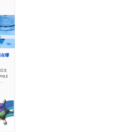
限在哪
n日文
mgま
炸…