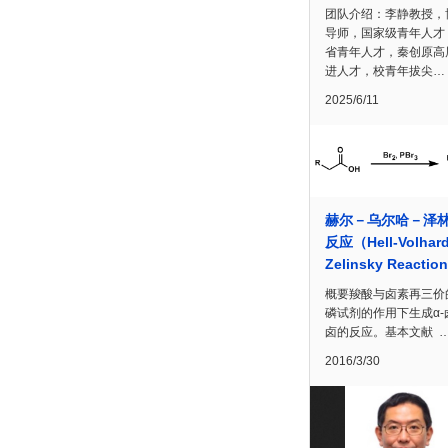
团队介绍：李静教授，
导师，国家级青年人才
省青年人才，秦创原高
进人才，校青年拔尖…
2025/6/11
赫尔－乌尔哈－泽
反应（Hell-Volhard
Zelinsky Reactio
概要羧酸与卤素再三价
磷试剂的作用下生成α-
卤的反应。基本文献 
2016/3/30