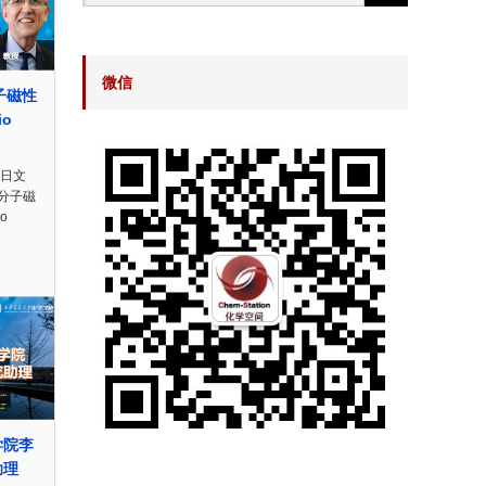
微信
子磁性
io
n日文
な分子磁
o
学院李
助理