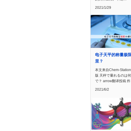
2021/1/29
电子天平的称量极
里？
本文来自Chem-Statio
版 天秤で量れるのは何
で？ arrow翻译投稿 
2021/6/2