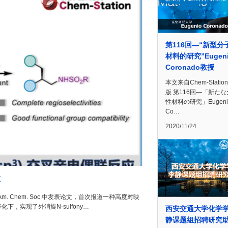
第116回—“新型分
材料的研究”Eugen
Coronado教授
本文来自Chem-Statio
版 第116回―「新た
性材料の研究」Eugeni
Co…
2020/11/24
应
 Chem. Soc.中发表论文，首次报道一种高度对映
，实现了外消旋N-sulfony…
西安交通大学化学
静课题组招聘研究