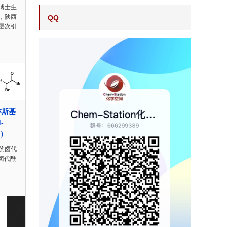
博士生
，陕西
QQ
层次引
林斯基
-
n）
的卤代
卤代酰
…