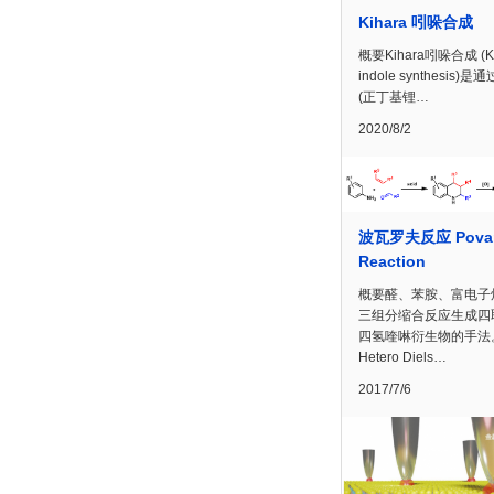
Kihara 吲哚合成
概要Kihara吲哚合成 (Ki
indole synthesis)
(正丁基锂…
2020/8/2
波瓦罗夫反应 Pova
Reaction
概要醛、苯胺、富电子
三组分缩合反应生成四
四氢喹啉衍生物的手法
Hetero Diels…
2017/7/6