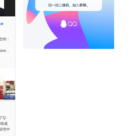
ko
空间：
ine…
Q-
件组成
研究中