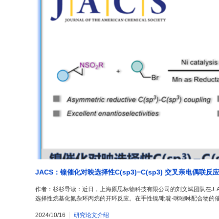
JACS：镍催化对映选择性C(sp3)−C(sp3) 交叉亲电偶联反
作者：杉杉导读：近日，上海原思标物科技有限公司的刘文斌团队在J. Am.
选择性烷基化氮杂环丙烷的开环反应。在手性镍/吡啶-咪唑啉配合物的催化下
2024/10/16
研究论文介绍