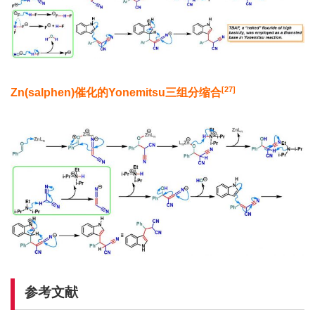
[27]
Zn(salphen)
催化的
Yonemitsu
三组分缩合
参考文献