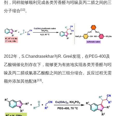
剂，同样能够顺利完成各类芳香醛与吲哚及丙二腈之间的三
[12]
分子缩合
。
2012年，S.Chandrasekhar与R. Greé发现，在PEG-400及
乙酸铜催化剂存在下，能够更为有效地实现各类芳香醛与吲
哚及丙二腈或氰基乙酸酯之间的三组分缩合。反应过程无需
[13]
额外添加其他配体
。