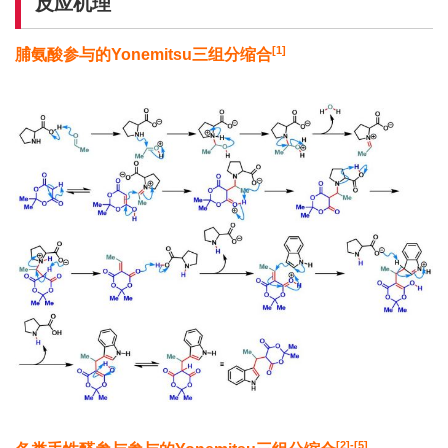
反应机理
[1]
脯氨酸参与的
Yonemitsu
三组分缩合
[2]-[5]