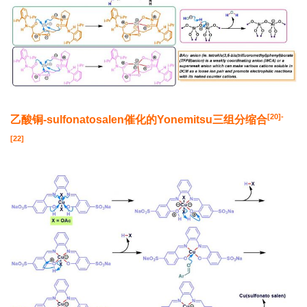
[20]-
乙酸铜
-sulfonatosalen
催化的
Yonemitsu
三组分缩合
[22]