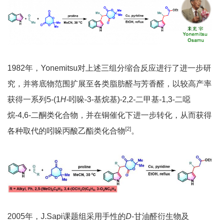
1982年，Yonemitsu对上述三组分缩合反应进行了进一步研
究，并将底物范围扩展至各类脂肪醛与芳香醛，以较高产率
获得一系列5-(1
H
-吲哚-3-基烷基)-2,2-二甲基-1,3-二噁
烷-4,6-二酮类化合物，并在铜催化下进一步转化，从而获得
[2]
各种取代的吲哚丙酸乙酯类化合物
。
2005年，J.Sapi课题组采用手性的
D
-甘油醛衍生物及