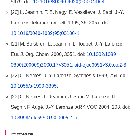
5479. doi:
10.1016/S0040-4020(00)00446-4
.
[20] L. Jeannin, T. E. Nagy, E. Vassileva, J. Sapi, J.-Y.
Laronze, Tetrahedron Lett. 1995, 36, 2057. doi:
10.1016/0040-4039(95)00180-K
.
[21] M. Boisbrun, L. Jeannin, L. Toupet, J.-Y. Laronze,
Eur. J. Org. Chem. 2000, 3051. doi:
10.1002/1099-
0690(200009)2000:17<3051::aid-ejoc3051>3.0.co;2-3.
[22] C. Nemes, J.-Y. Laronze, Synthesis 1999, 254. doi:
10.1055/s-1999-3395.
[23] C. Nemes, L. Jeannin, J. Sapi, M. Laronze, H.
Seghir, F. Augé, J.-Y. Laronze, ARKIVOC 2004, 208. doi:
10.3998/ark.5550190.0005.717
.