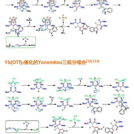
[12]-[13]
Yb(OTf)
催化的
Yonemitsu
三组分缩合
3