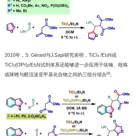
2010年，S. Gérard与J.Sapi研究表明，TiCl
/Et
N或
4
3
i
TiCl
(O
Pr)
/Et
N试剂体系还能够进一步应用于呋喃、吡咯
2
2
3
[9]
或咪唑与醛活泼亚甲基化合物之间的三组分缩合
。