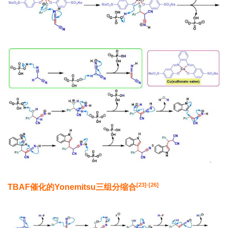
[23]-[26]
TBAF
催化的
Yonemitsu
三组分缩合