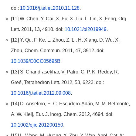
doi:
10.1016/j.tetlet.2010.11.128
.
[11] W. Chen, Y. Cai, X. Fu, X. Liu, L. Lin, X. Feng, Org.
Lett. 2011, 13, 4910. doi:
10.1021/ol2019949
.
[12] Y. Qu, F. Ke, L. Zhou, Z. Li, H. Xiang, D. Wu, X.
Zhou, Chem. Commun. 2011, 47, 3912. doi:
10.1039/C0CC05695B
.
[13] S. Chandrasekhar, V. Patro, G. P. K. Reddy, R.
Greé, Tetrahedron Lett. 2012, 53, 6223. doi:
10.1016/j.tetlet.2012.09.008
.
[14] D. Anselmo, E. C. Escudero-Adán, M. M. Belmonte,
A. W. Kleij, Eur. J. Inorg. Chem. 2012, 4694. doi:
10.1002/ejic.201200150
.
[15] L. Wang, M. Huang, X. Zhu, Y. Wan, Appl. Cat. A: