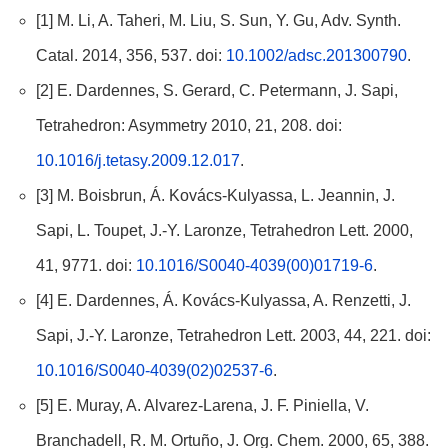
[1] M. Li, A. Taheri, M. Liu, S. Sun, Y. Gu, Adv. Synth.
Catal. 2014, 356, 537. doi:
10.1002/adsc.201300790
.
[2] E. Dardennes, S. Gerard, C. Petermann, J. Sapi,
Tetrahedron: Asymmetry 2010, 21, 208. doi:
10.1016/j.tetasy.2009.12.017
.
[3] M. Boisbrun, Á. Kovács-Kulyassa, L. Jeannin, J.
Sapi, L. Toupet, J.-Y. Laronze, Tetrahedron Lett. 2000,
41, 9771. doi:
10.1016/S0040-4039(00)01719-6
.
[4] E. Dardennes, Á. Kovács-Kulyassa, A. Renzetti, J.
Sapi, J.-Y. Laronze, Tetrahedron Lett. 2003, 44, 221. doi:
10.1016/S0040-4039(02)02537-6
.
[5] E. Muray, A. Alvarez-Larena, J. F. Piniella, V.
Branchadell, R. M. Ortuño, J. Org. Chem. 2000, 65, 388.