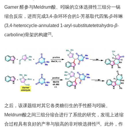
Garner 醛参与Meldrum酸、吲哚的立体选择性三组分一锅
缩合反应，进而完成3,4-杂环环合的1-芳基取代四氢-
β
-咔啉
(3,4-heterocycle-annulated 1-aryl-substitutetetrahydro-
β
-
[3]
carboline)骨架的构建
。
之后，该课题组对其它各类糖衍生的手性醛与吲哚、
Meldrum酸之间三组分缩合进行了系统的研究，发现上述缩
[4]
合过程具有良好的产率与较高的非对映选择性
。此外，作