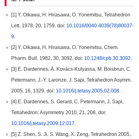
[1] Y. Oikawa, H. Hirasawa, O. Yonemitsu, Tetrahedron
Lett. 1978, 20, 1759. doi:
10.1016/0040-4039(78)80037-
9
.
[2] Y. Oikawa, H. Hirasawa, O. Yonemitsu, Chem.
Pharm. Bull. 1982, 30, 3092. doi:
10.1248/cpb.30.3092.
[3] E. Dardennes, Á. Kovács-Kulyassa, M. Boisbrun, C.
Petermann, J.-Y. Laronze, J. Sapi, Tetrahedron Asymm.
2005, 16, 1329. doi:
10.1016/j.tetasy.2005.02.008
.
[4] E. Dardennes, S. Gerard, C. Petermann, J. Sapi,
Tetrahedron: Asymmetry 2010, 21, 208. doi:
10.1016/j.tetasy.2009.12.017
.
[5] Z. Shen, S. Ji, S. Wang, X. Zeng, Tetrahedron 2005,