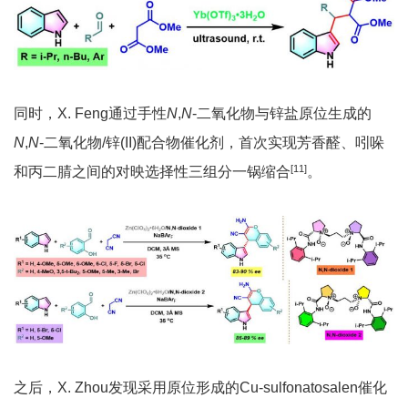
同时，X. Feng通过手性
N
,
N
-二氧化物与锌盐原位生成的
N
,
N
-二氧化物/锌(II)配合物催化剂，首次实现芳香醛、吲哚
[11]
和丙二腈之间的对映选择性三组分一锅缩合
。
之后，X. Zhou发现采用原位形成的Cu-sulfonatosalen催化