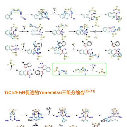
[8]-[11]
TiCl
/Et
N
促进的
Yonemitsu
三组分缩合
4
3