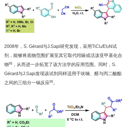
2008年，S. Gérard与J.Sapi研究发现，采用TiCl
/Et
N试
4
3
剂，能够将底物范围扩展至其它取代吲哚或活泼亚甲基化合
[8]
物
，从而进一步拓宽了该方法学的应用范围。同时，S.
Gérard与J.Sapi发现该试剂同样适用于呋喃、醛与丙二酸酯
[8]
之间的三组分一锅反应
。