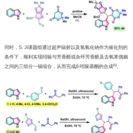
同时，S. Ji课题组通过超声辐射以及氢氧化钠作为催化剂的
条件下，顺利实现吲哚与芳香醛或杂环芳香醛及去氧苯偶姻
[5]
之间的三组分一锅缩合，从而完成
β
-吲哚基酮的合成
。