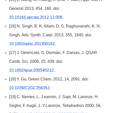
General 2013, 454, 160. doi:
10.1016/j.apcata.2012.12.008
.
[16] N. Singh, B. K. Allam, D. S. Raghuvanshi, K. N.
Singh, Adv. Synth. Catal. 2013, 355, 1840. doi:
10.1002/adsc.201300162
.
[17] J. Gerencsér, G. Dormán, F. Darvas, J. QSAR
Comb. Sci. 2006, 25, 439. doi:
10.1002/qsar.200540212
.
[18] Y. Gu, Green Chem. 2012, 14, 2091. doi:
10.1039/C2GC35635J
.
[19] C. Nemes, L. J eannin, J. Sapi, M. Laronze, H.
Seghir, F. Augé, J.-Y.Laronze, Tetrahedron 2000, 56,