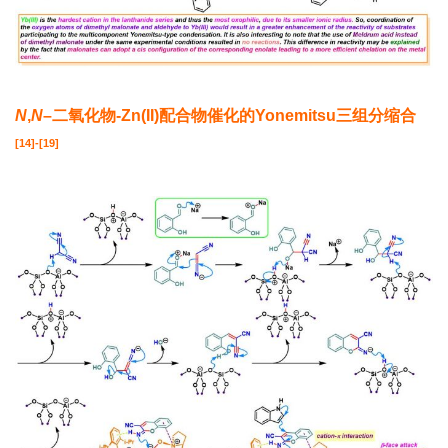
N
,
N
–
二氧化物
-Zn(II)
配合物催化的
Yonemitsu
三组分缩合
[14]-[19]