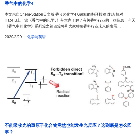
香气中的化学4
本文来自Chem-Station日文版 香りの化学4 Gakushi翻译投稿 炸鸡 校对
HaoHu上一篇《香气中的化学3》带大家了解了有关香料行业的一些信息，今天
《香气中的化学》系列篇之第四篇将和大家聊聊香料行业未来的发展…
2020/8/29
化学与英语
不能吸收光的重原子化合物竟然也能发生光反应？这到底是怎么回
事？