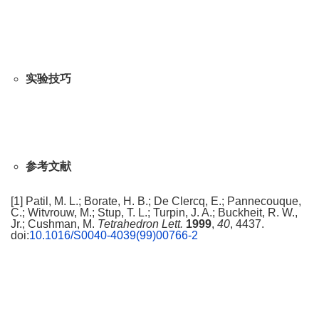
实验技巧
参考文献
[1] Patil, M. L.; Borate, H. B.; De Clercq, E.; Pannecouque,
C.; Witvrouw, M.; Stup, T. L.; Turpin, J. A.; Buckheit, R. W.,
Jr.; Cushman, M.
Tetrahedron Lett.
1999
,
40
, 4437.
doi:
10.1016/S0040-4039(99)00766-2