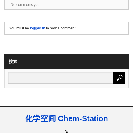
No comments yet.
You must be
logged in
to post a comment.
搜索
化学空间 Chem-Station
RSS