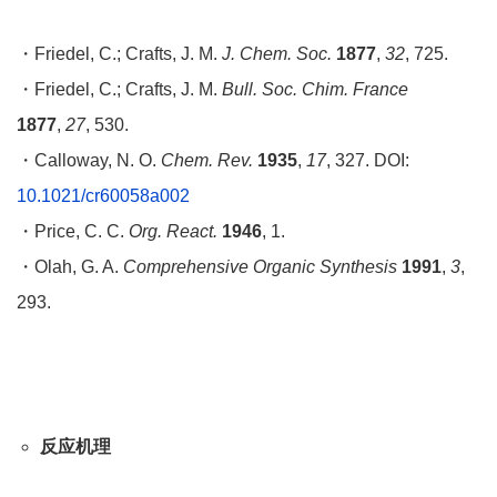
・Friedel, C.; Crafts, J. M.
J. Chem. Soc.
1877
,
32
, 725.
・Friedel, C.; Crafts, J. M.
Bull. Soc. Chim. France
1877
,
27
, 530.
・Calloway, N. O.
Chem. Rev.
1935
,
17
, 327. DOI:
10.1021/cr60058a002
・Price, C. C.
Org. React.
1946
, 1.
・Olah, G. A.
Comprehensive Organic Synthesis
1991
,
3
,
293.
反应机理