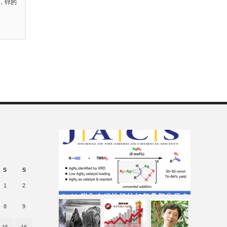
，锌的
S
S
1
2
8
9