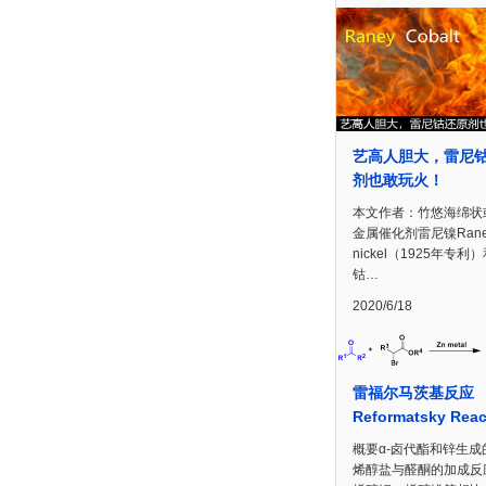
艺高人胆大，雷尼
剂也敢玩火！
本文作者：竹悠海绵状
金属催化剂雷尼镍Rane
nickel（1925年专利
钴…
2020/6/18
雷福尔马茨基反应
Reformatsky Reac
概要α-卤代酯和锌生成
烯醇盐与醛酮的加成反