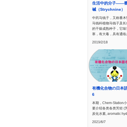
生活中的分子——
碱（Strychnine）
中药马钱子，又称番木
马钱科植物马钱子及长
的干燥成熟种子，它味
寒，有大毒，具有通络
2019/2/18
有機化合物の日本
6
本期，Chem-Station
要介绍各类各类芳烃 (
炭化水素, aromatic hy
2021/6/7