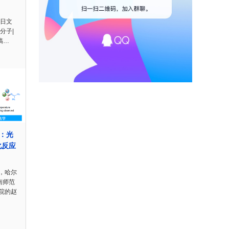
n日文
分子|
稿…
t.：光
化反应
，哈尔
南师范
院的赵