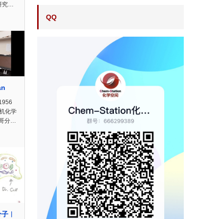
研究…
QQ
an
1956
有机化学
哥分…
分子︱