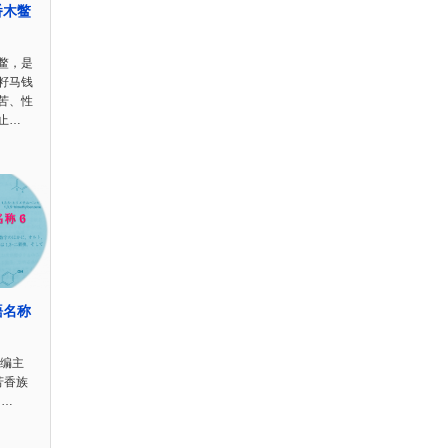
番木鳖
鳖，是
籽马钱
苦、性
止…
語名称
小编主
芳香族
d…