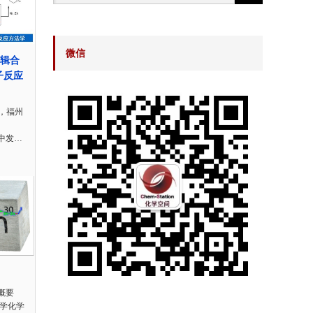
微信
编辑合
子反应
，福州
d.中发…
y概要
大学化学