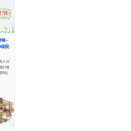
特辑–
神级院
月八日
我们将
部8位