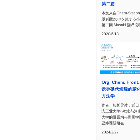
第二篇
本文来自Chem-Statio
版 細胞の中を旅する小
第二回 MasaN.翻译投
2020/6/18
Org. Chem. Fron
诱导碘代烷烃的胺
方法学
作者：杉杉导读：近日
滨工业大学(深圳)与河
大学的夏吾炯与衢州学
亚婷课题组在…
2024/2/27