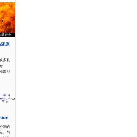
钴还原
或多孔
y
）和雷尼
tion
的锌的
应。与