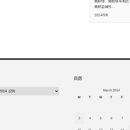
烯醇锂、烯醇镁等相比
烯醇盐碱性…
2014/5/6
日历
March 2014
M
T
W
T
F
3
4
5
6
7