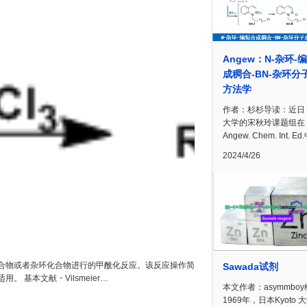
Angew：N-杂环-
成稠合-BN-杂环分
方法学
作者：杉杉导读：近日
大学的宋秋玲课题组在
Angew. Chem. Int. E
2024/4/26
合物或者杂环化合物进行的甲酰化反应。该反应操作简
Sawada试剂
基本文献・Vilsmeier…
本文作者：asymmbo
1969年，日本Kyoto 