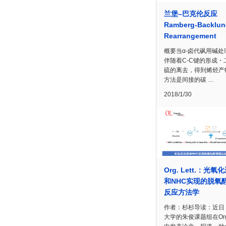
兰堡–巴克伦反应
Ramberg-Backlun
Rearrangement
概要当α-卤代砜用碱处
伴随着C-C键的形成・
硫的离去，得到烯烃产
方法是间接的碳 …
2018/1/30
Org. Lett.：光氧
和NHC实现的脱氧
反应方法学
作者：杉杉导读：近日
大学的朱俊课题组在Org. 