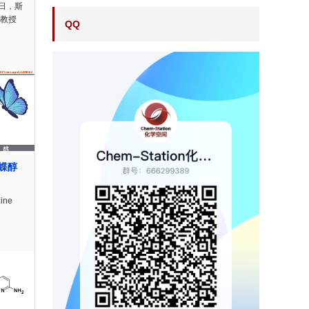
日，斯
st教授
QQ
-蝴蝶醇
zine