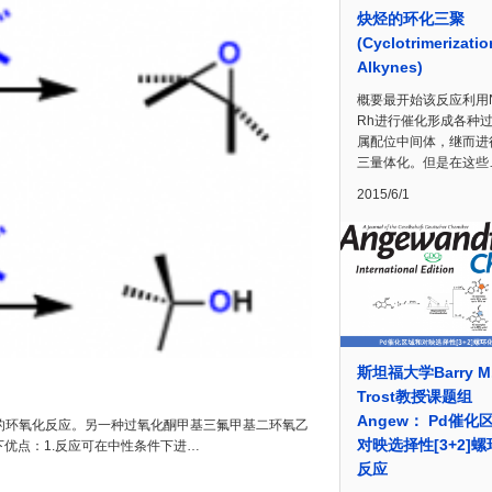
炔烃的环化三聚
(Cyclotrimerizatio
Alkynes)
概要最开始该反应利用N
Rh进行催化形成各种
属配位中间体，继而进
三量体化。但是在这些
2015/6/1
斯坦福大学Barry M
Trost教授课题组
Angew： Pd催化
烯烃的环氧化反应。另一种过氧化酮甲基三氟甲基二环氧乙
对映选择性[3+2]
以下优点：1.反应可在中性条件下进…
反应