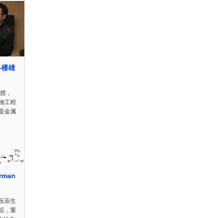
—楼雄
教授，
物工程
是金属
rman
反应生
后，重