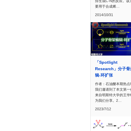
排生成C-N的反应。该
要用于合成烯…
2014/10/31
「Spotlight
Research」分子
辑-环扩张
作者：石油醚本期热点
我们邀请到了本文第一
来自明斯特大学的王华
为我们分享。2…
2023/7/12