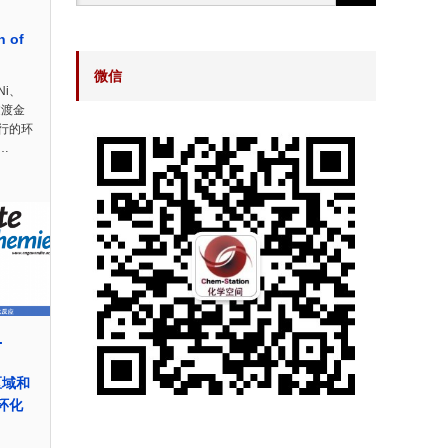
n of
微信
i、
过渡金
行的环
…
.
区域和
螺环化