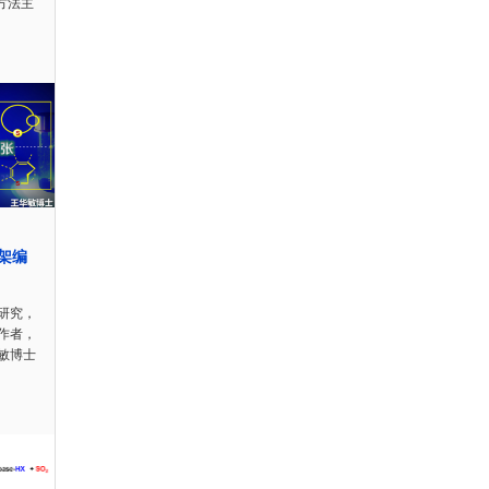
方法主
骨架编
研究，
作者，
敏博士