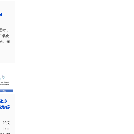
d
理时，
二氧化
物。该
化还原
醇增碳
，武汉
Lett.