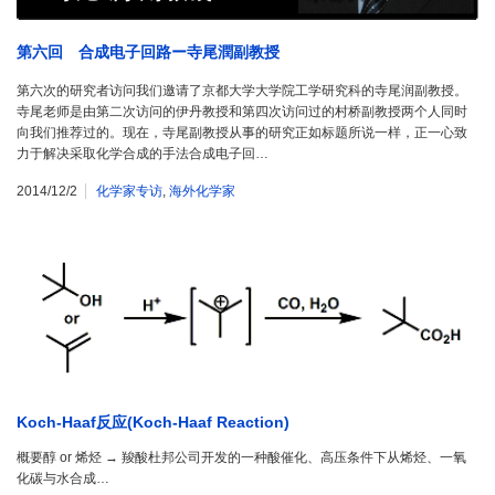
第六回 合成电子回路ー寺尾潤副教授
第六次的研究者访问我们邀请了京都大学大学院工学研究科的寺尾润副教授。
寺尾老师是由第二次访问的伊丹教授和第四次访问过的村桥副教授两个人同时
向我们推荐过的。现在，寺尾副教授从事的研究正如标题所说一样，正一心致
力于解决采取化学合成的手法合成电子回…
2014/12/2
化学家专访
,
海外化学家
Koch-Haaf反应(Koch-Haaf Reaction)
概要醇 or 烯烃 → 羧酸杜邦公司开发的一种酸催化、高压条件下从烯烃、一氧
化碳与水合成…