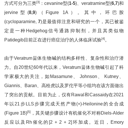
[3]
方式可分为三类
：cevanine型(
1-5
)、veratramine型(
6,7
)和
jervine型(
8,9
)（Figure 1A）。其中，环巴胺
(cycloparamine,
7
)是最值得注意和研究的一个，其已被鉴
定是一种Hedgehog信号通路抑制剂，并且其类似物
[4]
Patidegib目前正在进行癌症治疗的人体临床试验
。
由于Veratrum甾体生物碱的结构多样性、复杂性和治疗潜
力。自20世纪60年代以来，Veratrum甾体生物碱引起了科
学家极大的关注，如Masamune、 Johnson、 Kutney、
Giannis、Baran、高栓虎以及罗佗平等小组均在该方面做出
了突出的贡献。目前为止，仅有Rawal和Cassaidy在2021
年以21步LLS步骤完成天然产物(+)-Heilonine的全合成
[5]
(Figure 1B)
，其关键步骤设计有机催化不对称Diels-Alder
反应以及Rh催化的[2 + 2 + 2]环加成。近日，Emory