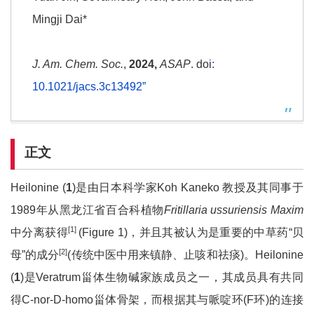
Mingji Dai*
J. Am. Chem. Soc.
,
2024,
ASAP
. doi
:
10.1021/jacs.3c13492”
正文
Heilonine (
1
)是由日本科学家Koh Kaneko 教授及其同事于
1989年从黑龙江省百合科植物
Fritillaria ussuriensis Maxim
[1]
中分离获得
(Figure 1)，并且其被认为是重要的中草药“贝
[2]
母”的成分
(传统中医中用来镇静、止咳和祛痰)。Heilonine
(
1
)是Veratrum甾体生物碱家族成员之一，其成员具有共同
得C-nor-D-homo甾体骨架，而根据其与哌啶环(F环)的连接