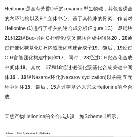
Heilonine是含有芳香D环的cevanine型生物碱，其包含稠合
的六环结构以及9个立体中心。基于其特殊的骨架，作者对
Heilonine (
1
)进行了相关的逆合成分析(Figure 1C)，即砌块
21
和
22
经Boc-导向C-H锂化/交叉偶联合成中间体
20
，
20
通
过钯催化羰基化C-H内酰胺化构建合成子
19
。
随后，
19
经过
C-H官能团化构建中间体
17
。同时，
23
经过C-H羟基化合成
中间体
18
。其次，
17
和
18
通过钯催化羰基化合成关键中间
体
16
，
16
经Nazarov环化(Nazarov cyclization)以构建五元
环中间体
15
。最后，
15
通过羰基还原完成Heilonine的全合
成。
天然产物Heilonine的全合成步骤，如Scheme 1所示。