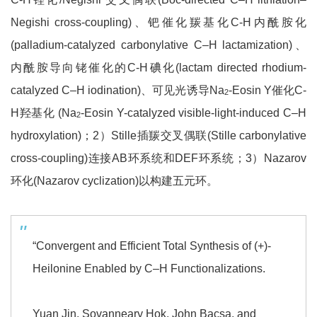
Negishi cross-coupling)、钯催化羰基化C-H内酰胺化
(palladium-catalyzed carbonylative C–H lactamization)、
内酰胺导向铑催化的C-H碘化(lactam directed rhodium-
catalyzed C–H iodination)、可见光诱导Na
-Eosin Y催化C-
2
H羟基化 (Na
-Eosin Y-catalyzed visible-light-induced C–H
2
hydroxylation)；2）Stille插羰交叉偶联(Stille carbonylative
cross-coupling)连接AB环系统和DEF环系统；3）Nazarov
环化(Nazarov cyclization)以构建五元环。
“Convergent and Efficient Total Synthesis of (+)-
Heilonine Enabled by C–H Functionalizations.
Yuan Jin, Sovanneary Hok, John Bacsa, and