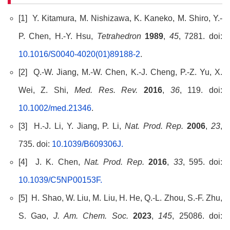
[1] Y. Kitamura, M. Nishizawa, K. Kaneko, M. Shiro, Y.-
P. Chen, H.-Y. Hsu,
Tetrahedron
1989
,
45
, 7281. doi:
10.1016/S0040-4020(01)89188-2
.
[2] Q.-W. Jiang, M.-W. Chen, K.-J. Cheng, P.-Z. Yu, X.
Wei, Z. Shi,
Med. Res. Rev.
2016
,
36
, 119. doi:
10.1002/med.21346
.
[3] H.-J. Li, Y. Jiang, P. Li,
Nat. Prod. Rep.
2006
,
23
,
735. doi:
10.1039/B609306J.
[4] J. K. Chen,
Nat. Prod. Rep.
2016
,
33
, 595. doi:
10.1039/C5NP00153F.
[5] H. Shao, W. Liu, M. Liu, H. He, Q.-L. Zhou, S.-F. Zhu,
S. Gao,
J. Am. Chem. Soc.
2023
,
145
, 25086. doi: