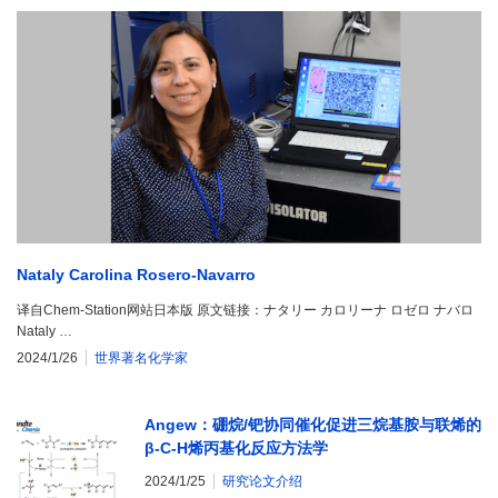
Nataly Carolina Rosero-Navarro
译自Chem-Station网站日本版 原文链接：ナタリー カロリーナ ロゼロ ナバロ
Nataly …
2024/1/26
世界著名化学家
Angew：硼烷/钯协同催化促进三烷基胺与联烯的
β-C-H烯丙基化反应方法学
2024/1/25
研究论文介绍