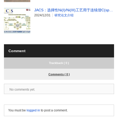
JACS：选择性Ni(I)/Ni(III)工艺用于连续偕C(sp…
2024/12/31
研究论文介绍
Comment
Trackback ( 0 )
Comments ( 0 )
No comments yet.
You must be
logged in
to post a comment.