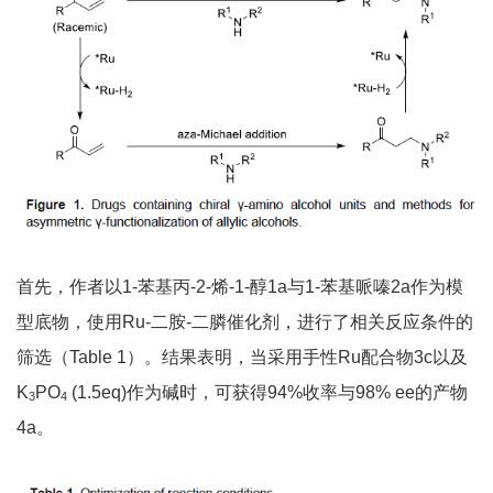
首先，作者以1-苯基丙-2-烯-1-醇1a与1-苯基哌嗪2a作为模
型底物，使用Ru-二胺-二膦催化剂，进行了相关反应条件的
筛选（Table 1）。结果表明，当采用手性Ru配合物3c以及
K
PO
(1.5eq)作为碱时，可获得94%收率与98% ee的产物
3
4
4a。