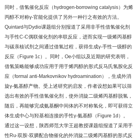
同时，借氢催化反应（hydrogen-borrowing catalysis）为烯
丙醇不对称γ-官能化提供了另外一种行之有效的方法。
Quintard与Dydio课题组分别报道了采用非手性借氢催化剂
与手性C-C偶联催化剂的串联反应，进而实现一级烯丙基醇
与碳亲核试剂之间通过借氢过程，获得生成γ-手性一级醇的
反应（Figure 1c）。同时，Oe小组以及近期的研究表明，
借氢策略能够成功应用于用于烯丙醇的形式反马氏氢胺化反
应（formal anti-Markovnikov hydroamination），生成外消
旋γ-氨基醇产物。受上述研究的启发，作者设想如果可以筛
选出有效的手性借氢催化剂，使外消旋二级烯丙基醇脱氢，
随后，再能够完成氨基酮中间体的不对称氢化，即可获得立
体生成中心与羟基相连接的手性γ-氨基醇（Figure 1d）。
通过这一设想，陕西师范大学王超教授课题组报道了采用手
性Ru-双胺-双膦配合物催化的外消旋二级烯丙基醇的形式反