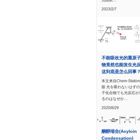
员团队…
2023/2/7
不能吸收光的重原
物竟然也能发生光
这到底是怎么回事
本文来自Chem-Statio
版 光を吸わないはず
子化合物でも光反応が
るのはなぜか…
2020/8/29
酮醇缩合(Acyloin
Condensation)