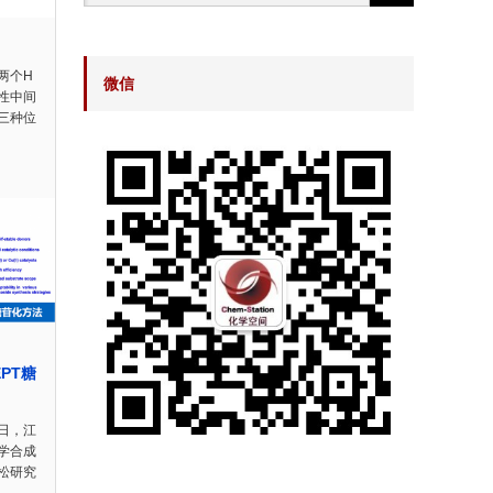
两个H
微信
性中间
三种位
PT糖
日，江
学合成
松研究