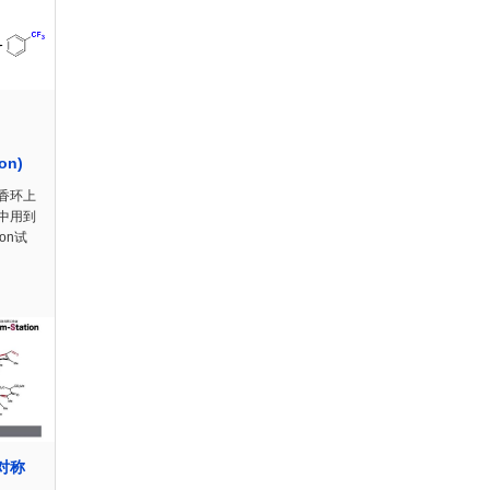
ion)
香环上
中用到
on试
不对称