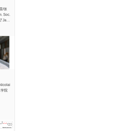
震/张
 Soc.
了Ja…
olai
工学院