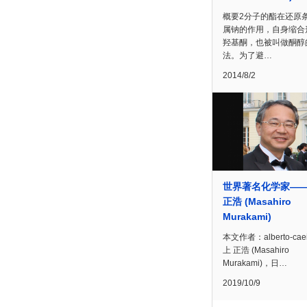
概要2分子的酯在还原
属钠的作用，自身缩合形
羟基酮，也被叫做酮醇
法。为了避…
2014/8/2
世界著名化学家—
正浩 (Masahiro
Murakami)
本文作者：alberto-cae
上 正浩 (Masahiro
Murakami)，日…
2019/10/9