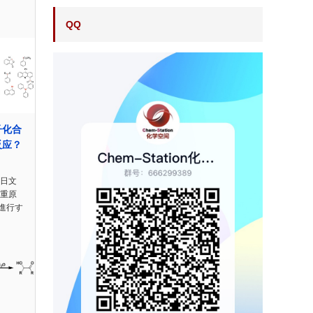
QQ
子化合
反应？
？
n日文
の重原
進行す