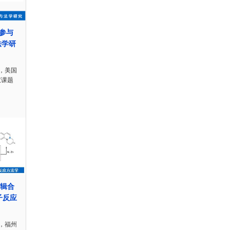
酸参与
法学研
，美国
权课题
编辑合
子反应
，福州