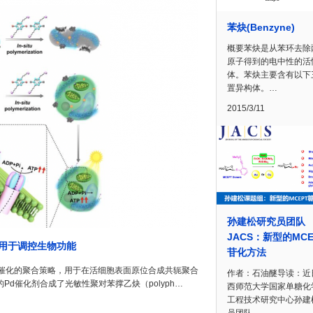
苯炔(Benzyne)
概要苯炔是从苯环去除
原子得到的电中性的活
体。苯炔主要含有以下
置异构体。…
2015/3/11
孙建松研究员团队
JACS：新型的MCE
应用于调控生物功能
苷化方法
催化的聚合策略，用于在活细胞表面原位合成共轭聚合
作者：石油醚导读：近
的Pd催化剂合成了光敏性聚对苯撑乙炔（polyph…
西师范大学国家单糖化
工程技术研究中心孙建