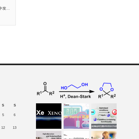
d.中发…
S
S
5
6
12
13