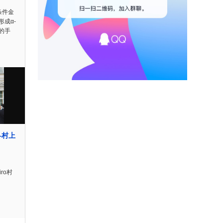
条件金
成α-
的手
—村上
iro村