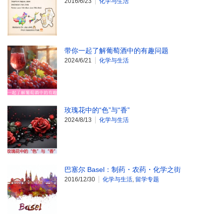
2016/6/23
化学与生活
带你一起了解葡萄酒中的有趣问题
2024/6/21
化学与生活
玫瑰花中的“色”与“香”
2024/8/13
化学与生活
巴塞尔 Basel：制药・农药・化学之街
2016/12/30
化学与生活
,
留学专题