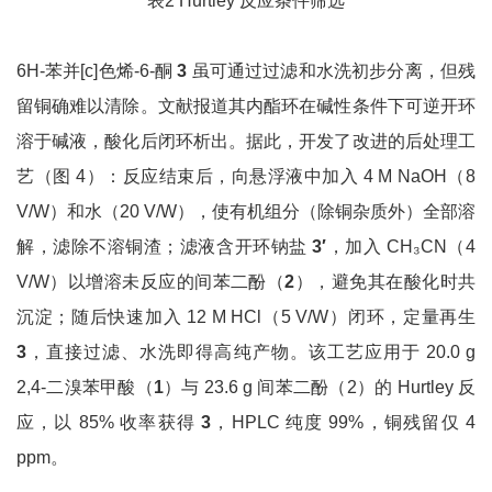
表2 Hurtley 反应条件筛选
6H-苯并[c]色烯-6-酮
3
虽可通过过滤和水洗初步分离，但残
留铜确难以清除。文献报道其内酯环在碱性条件下可逆开环
溶于碱液，酸化后闭环析出。据此，开发了改进的后处理工
艺（图 4）：反应结束后，向悬浮液中加入 4 M NaOH（8
V/W）和水（20 V/W），使有机组分（除铜杂质外）全部溶
解，滤除不溶铜渣；滤液含开环钠盐
3′
，加入 CH₃CN（4
V/W）以增溶未反应的间苯二酚（
2
），避免其在酸化时共
沉淀；随后快速加入 12 M HCl（5 V/W）闭环，定量再生
3
，直接过滤、水洗即得高纯产物。该工艺应用于 20.0 g
2,4-二溴苯甲酸（
1
）与 23.6 g 间苯二酚（2）的 Hurtley 反
应，以 85% 收率获得
3
，HPLC 纯度 99%，铜残留仅 4
ppm。