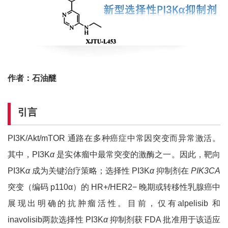
作者：石油醚
引言
PI3K/Akt/mTOR 通路在多种癌症中常因突变而异常激活。
其中，PI3K
α
是实体瘤中最常突变的激酶之一。因此，靶向
PI3K
α
成为关键治疗策略；选择性 PI3K
α
抑制剂在
PIK3CA
突变（编码 p110α）的 HR+/HER2− 晚期或转移性乳腺癌中
展现出明确的抗肿瘤活性。目前，仅有alpelisib 和
inavolisib两款选择性 PI3K
α
抑制剂获 FDA 批准用于该适应