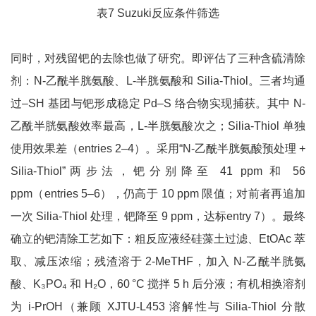
表7 Suzuki反应条件筛选
同时，对残留钯的去除也做了研究。即评估了三种含硫清除
剂：N-乙酰半胱氨酸、L-半胱氨酸和 Silia-Thiol。三者均通
过–SH 基团与钯形成稳定 Pd–S 络合物实现捕获。其中 N-
乙酰半胱氨酸效率最高，L-半胱氨酸次之；Silia-Thiol 单独
使用效果差（entries 2–4）。采用“N-乙酰半胱氨酸预处理 +
Silia-Thiol”两步法，钯分别降至 41 ppm 和 56
ppm（entries 5–6），仍高于 10 ppm 限值；对前者再追加
一次 Silia-Thiol 处理，钯降至 9 ppm，达标entry 7）。最终
确立的钯清除工艺如下：粗反应液经硅藻土过滤、EtOAc 萃
取、减压浓缩；残渣溶于 2-MeTHF，加入 N-乙酰半胱氨
酸、K₃PO₄ 和 H₂O，60 °C 搅拌 5 h 后分液；有机相换溶剂
为 i-PrOH（兼顾 XJTU-L453 溶解性与 Silia-Thiol 分散