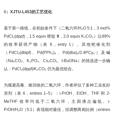
6）
XJTU-L453
的工艺优化
基于第一路线，在初始条件下（二氧六环/H₂O 5:1，3 mol%
PdCl₂(dppf)，1.5 equiv 嘧啶
9
，2.0 equiv K₂CO₃）以89%
的收率获得产物（表 6，entry 1）。其他钯催化剂
（PdCl₂(dbtpf)、Pd(PPh₃)₄、Pd(dba)₂/2.4PCy₃）及碱
（Na₂CO₃、K₃PO₄、Cs₂CO₃、t-BuONa）的筛选进一步确
认：PdCl₂(dppf)/K₂CO₃ 仍为最优组合。
为规避高毒、难回收的二氧六环，作者评估了多种工业友好
溶剂（表 6，entries 1–5）：i-PrOH、EtOH、THF 和 2-
MeTHF 收率均低于二氧六环，主因沸点偏低。i-
PrOH/H₂O（5:1）表现相对最佳，但调整两相比例（entries