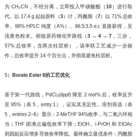
为 CH₃CN，不经分离，立即投入甲磺酸酯（
10
）进行取
代。以 17.4 g 起始原料（
3
）计，丙酰胺（
7
）以 71% 总收
率、98% HPLC 纯度（A%）、96.5:3.5 e.r. 直接获得，呈
浅黄色粉末。相较原药物化学路线（
3
→
4
→
7
，三步，
57% 总收率，含两次柱层析），该串联工艺减少一步操
作，总收率提升 14 个百分点，并彻底避免柱层析。
5）
Borate Ester 8
的工艺优化
基于第一代路线，PdCl₂(dppf) 降至 2 mol% 后，收率反升
至 95%（表 5，entry 1），证实其充足性。溶剂筛选（表
5，entries 2–6）显示：2-MeTHF 94%收率，与二氧六环相
当；THF 因沸点偏低收率下降；EtOH、i-PrOH 和 EtOAc
则因副反应增多导致收率降低。最终确立最优条件：丙酰胺