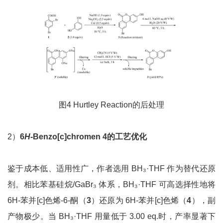
图4 Hurtley Reaction的后处理
2）
6
H
-Benzo[c]chromen 4
的工艺优化
鉴于成本低、适用性广，作者选用 BH₃·THF 作为替代还原
剂。相比苯基硅烷/GaBr₃ 体系，BH₃·THF 可高选择性地将
6H-苯并[c]色烯-6-酮（
3
）还原为 6H-苯并[c]色烯（
4
），副
产物极少。当 BH₃·THF 用量低于 3.00 eq.时，产率显著下