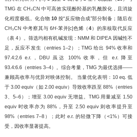
TMG 在 CH₃CN 中可高效实现酚羟基的乳酰胺化，且消旋
化程度极低。化合物
10
按“反应物合成”部分制备；随后在
CH₃CN 中考察其与 6
H
-苯并[c]色烯（
4
）的亲核取代反应
（表 4）。筛选均相有机碱发现：NMM 和 DIPEA 因碱性不
足，反应不发生（entries 1–2）；TMG 给出 94% 收率和
97.4:2.6 e.r.，DBU 虽达 100% 收率，但 e.r. 降至
93.4:6.6（entries 3–4）。综合考量，TMG 为最优选择——
兼顾高收率与优异对映体控制。 当量优化表明：10 eq. 低
于 3.00 equiv（如 2.00 equiv）导致收率跌至 88%（entries
3、5–6）；增至 3.00 equiv 无增益。TMG 用量减至 1.50
equiv 时收率亦为 88%，升至 2.50 equiv 则收率提升至
98%（entries 7–8）；此时 e.r. 的轻微下降（<1%）可接
受，因收率显著提高。