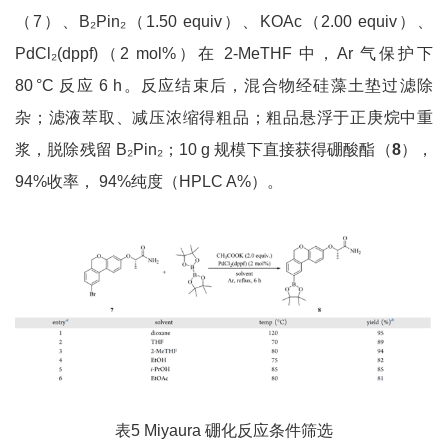
（7）、B₂Pin₂（1.50 equiv）、KOAc（2.00 equiv）、
PdCl₂(dppf)（2 mol%）在 2-MeTHF 中，Ar 气保护下
80 °C 反应 6 h。反应结束后，混合物经硅藻土垫过滤除
杂；滤液萃取、减压浓缩得粗品；粗品悬浮于正庚烷中重
浆，脱除残留 B₂Pin₂；10 g 规模下直接获得硼酸酯（
8
），
94%收率， 94%纯度（HPLC A%）。
表5 Miyaura 硼化反应条件筛选