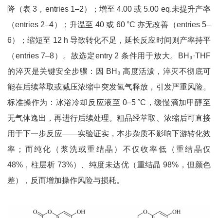
降（表 3，entries 1–2）；增至 4.00 或 5.00 eq.未提升产率
（entries 2–4）；升温至 40 或 60 °C 亦无改善（entries 5–
6）；缩短至 12 h 导致转化不足，延长反应时间则产率持平
（entries 7–8）。故选定entry 2 条件用于放大。BH₃·THF
的淬灭是关键安全步骤：因 BH₃ 高度活泼，淬灭不彻底可
能在后续萃取或减压浓缩中突发氢气释放，引发严重风险。
标准操作为：冰浴冷却反应液至 0–5 °C，缓慢滴加甲醇至
无气体逸出，再进行后续处理。粗品经萃取、浓缩后可直接
用于下一步反应——实验证实，本步杂质不影响下游转化效
率；而纯化（浆洗或重结晶）不仅收率低（重结晶仅
48%，柱层析 73%）、纯度未达优（重结晶 98%，但颜色
差），反而增加操作风险与损耗。