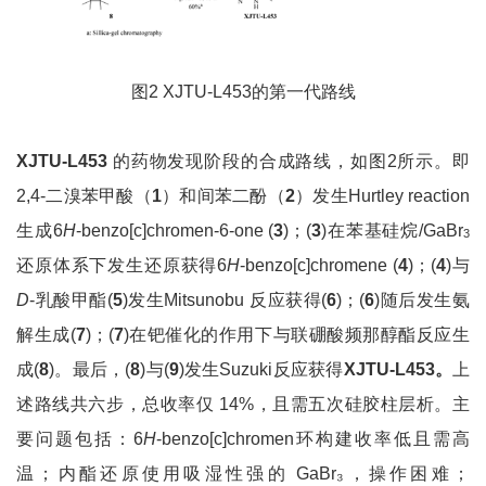
图2 XJTU-L453的第一代路线
XJTU-L453
的药物发现阶段的合成路线，如图2所示。即
2,4-二溴苯甲酸（
1
）和间苯二酚（
2
）发生Hurtley reaction
生成6
H
-benzo[c]chromen-6-one (
3
)；(
3
)在苯基硅烷/GaBr
3
还原体系下发生还原获得6
H
-benzo[c]chromene (
4
)；(
4
)与
D
-乳酸甲酯(
5
)发生Mitsunobu 反应获得(
6
)；(
6
)随后发生氨
解生成(
7
)；(
7
)在钯催化的作用下与联硼酸频那醇酯反应生
成(
8
)。最后，(
8
)与(
9
)发生Suzuki反应获得
XJTU-L453
。
上
述路线共六步，总收率仅 14%，且需五次硅胶柱层析。主
要问题包括：6
H
-benzo[c]chromen环构建收率低且需高
温；内酯还原使用吸湿性强的 GaBr₃，操作困难；