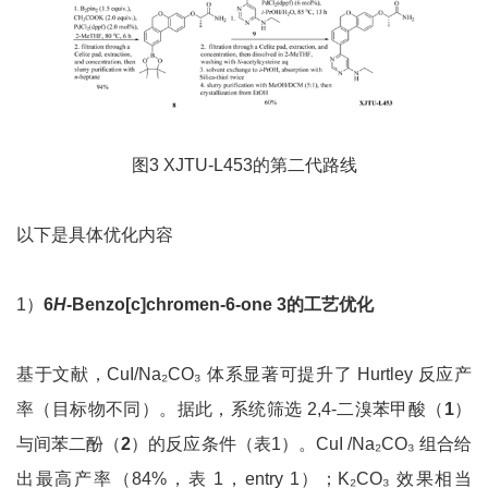
图3 XJTU-L453的第二代路线
以下是具体优化内容
1）
6
H
-Benzo[c]chromen-6-one 3
的工艺优化
基于文献，CuI/Na₂CO₃ 体系显著可提升了 Hurtley 反应产
率（目标物不同）。据此，系统筛选 2,4-二溴苯甲酸（
1
）
与间苯二酚（
2
）的反应条件（表1）。CuI /Na₂CO₃ 组合给
出最高产率（84%，表 1，entry 1）；K₂CO₃ 效果相当