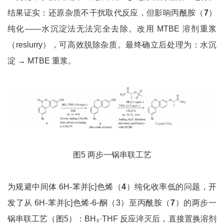
结果证实：还原杂质不干扰取代反应，但影响丙酰胺（
7
）
纯化——水沉淀法无法完全去除。改用 MTBE 溶剂重浆
（reslurry），可高效脱除杂质。最终确立后处理为：水沉
淀 → MTBE 重浆。
图5 两步一锅串联工艺
为规避中间体 6H-苯并[c]色烯（
4
）纯化收率低的问题，开
发了从 6H-苯并[c]色烯-6-酮（3）至丙酰胺（
7
）的两步一
锅串联工艺（图5）：BH₃·THF 反应淬灭后，直接置换溶剂