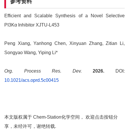
参考资料
Efficient and Scalable Synthesis of a Novel Selective
PI3Kα Inhibitor XJTU-L453
Peng Xiang, Yanhong Chen, Xinyuan Zhang, Zitian Li,
Songyao Wang, Yiping Li*
Org. Process Res. Dev.
2026.
DOI:
10.1021/acs.oprd.5c00415
本文版权属于 Chem-Station化学空间， 欢迎点击按钮分
享，未经许可，谢绝转载.