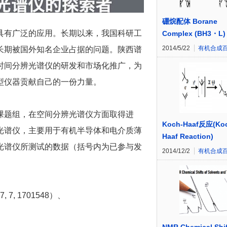
硼烷配体 Borane
具有广泛的应用。长期以来，我国科研工
Complex (BH3・L)
2014/5/22
有机合成
长期被国外知名企业占据的问题。陕西谱
时间分辨光谱仪的研发和市场化推广，为
型仪器贡献自己的一份力量。
课题组，在空间分辨光谱仪方面取得进
Koch-Haaf反应(Ko
光谱仪，主要用于有机半导体和电介质薄
Haaf Reaction)
光谱仪所测试的数据（括号内为已参与发
2014/12/2
有机合成
, 7, 1701548）、