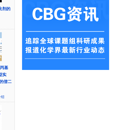
对比剂的
烯丙基
新型实
的偕二
介绍