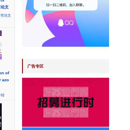
ts
关论文
研究论文
广告专区
on of
y azo
介绍