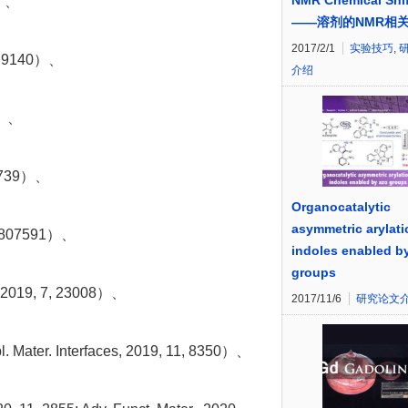
NMR Chemical Shif
）、
——溶剂的NMR相
2017/2/1
实验技巧
,
, 9140）、
介绍
1）、
5739）、
Organocatalytic
asymmetric arylati
1807591）、
indoles enabled b
groups
19, 7, 23008）、
2017/11/6
研究论文
Interfaces, 2019, 11, 8350）、