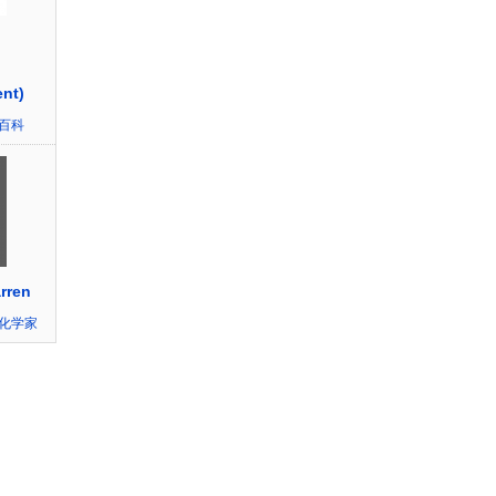
ent)
百科
rren
化学家