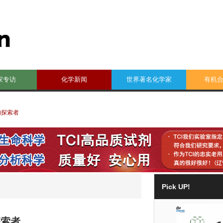
家专访
化学新闻
世界著名化学家
有机
的探索者
Pick UP!
探索者