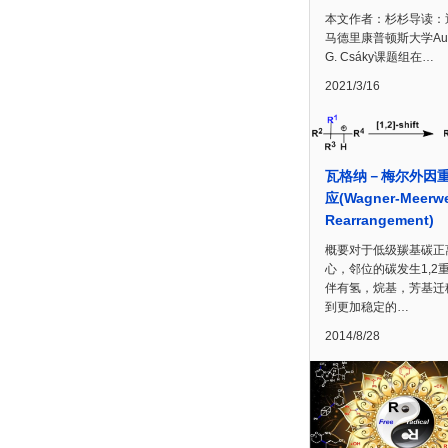
本文作者：杉杉导读：
马德里康普顿斯大学Aure
G. Csáky课题组在…
2021/3/16
瓦格纳－梅尔外因
应(Wagner-Meerw
Rearrangement)
概要对于低级羰基碳正
心，邻位的碳发生1,2
伴有氢，烷基，芳基迁
到更加稳定的…
2014/8/28