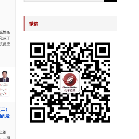
微信
碱性条
化叔丁
该反应
（二）
剂的发
上篇
）—研