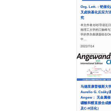
Org. Lett.：钯催
叉卤炔基化反应方
究
本文作者:杉杉导读近
南理工大学的江焕峰与
学的李亦彪课题组在Org. 
中…
2022/7/14
马德里康普顿斯大
Aurelio G. Csá
Angew： 无金属
硼酸和醛直接合成
及C-H活化）