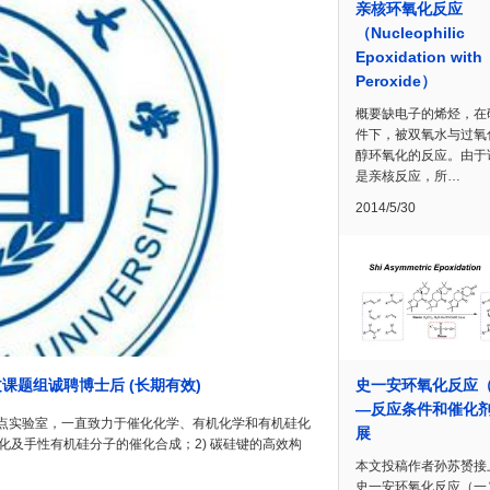
亲核环氧化反应
（Nucleophilic
Epoxidation with
Peroxide）
概要缺电子的烯烃，在
件下，被双氧水与过氧
醇环氧化的反应。由于
是亲核反应，所…
2014/5/30
史一安环氧化反应
题组诚聘博士后 (长期有效)
—反应条件和催化
点实验室，一直致力于催化化学、有机化学和有机硅化
展
化及手性有机硅分子的催化合成；2) 碳硅键的高效构
本文投稿作者孙苏赟接
史一安环氧化反应（一