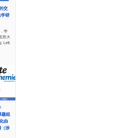
化的交
法学研
日，华
五邑大
Lett.
学
ky课题组
催化由
酮（涉