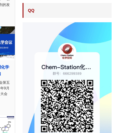
剂的发
QQ
硼化学
知
会第五
5年9月
。大会