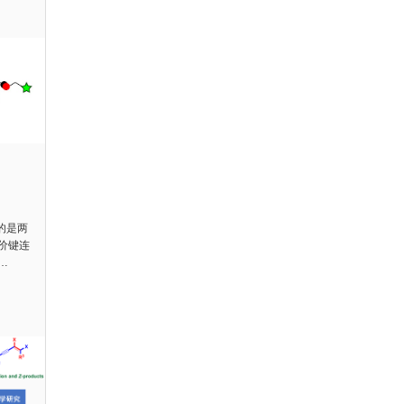
）指的是两
价键连
…