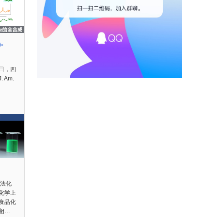
-
日，四
 Am.
）
法化
化学上
食品化
相…