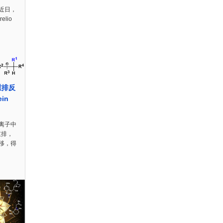
近日，
lio
重排反
ein
离子中
重排，
移，得