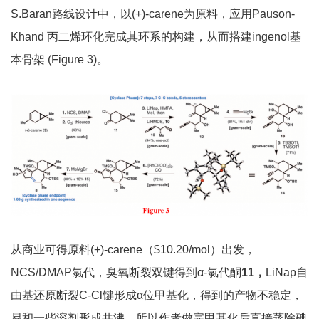
S.Baran路线设计中，以(+)-carene为原料，应用Pauson-
Khand 丙二烯环化完成其环系的构建，从而搭建ingenol基
本骨架 (Figure 3)。
从商业可得原料(+)-carene（$10.20/mol）出发，
NCS/DMAP氯代，臭氧断裂双键得到α-氯代酮
11
，
LiNap自
由基还原断裂C-Cl键形成α位甲基化，得到的产物不稳定，
易和一些溶剂形成共沸。所以作者做完甲基化后直接蒸除碘