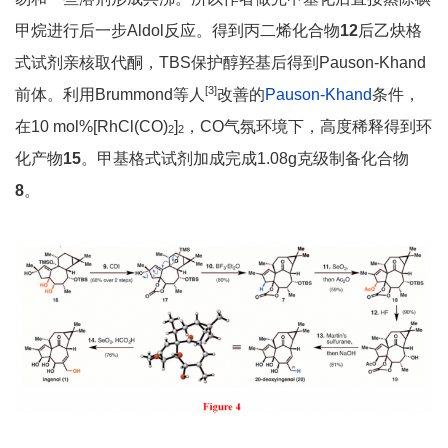
甲烷进行后一步Aldol反应。得到丙二烯化合物
12
后乙炔格
式试剂亲核取代酮，TBS保护醇羟基后得到Pauson-Khand
[3]
前体。利用Brummond等人
改善的
Pauson-Khand
条件，
在10 mol%[RhCl(CO)
]
，CO气氛环境下，高度稀释得到环
2
2
化产物
15
。甲基格式试剂加成完成1.08g克级制备化合物
8
。