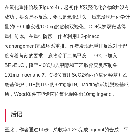
在氧化重排阶段(Figure 4)，起初作者双羟化化合物
8
并没有
成功，要么是不反应，要么是氧化过头。后来发现用化学计
量的OsO
能实现100mg的底物双羟化。CDI保护双羟基得
4
重排前体。在重排阶段，作者利用1,2-pinacol
rearrangement完成环系重排。作者发现此重排反应对于温
度有着苛刻的要求：底物溶于二氯甲烷，-78℃下加入
BF
·Et
O，降至-40℃加入甲醇和三乙胺猝灭反应制备
3
2
191mg Ingenane
7
。C-3位置用SeO2烯丙位氧化羟基并乙
酰基保护，HF脱TBS的82mg醇
19
。Martin硫试剂脱羟基成
[4]
烯，Wood条件下
烯丙位氧化制备出10mg ingenol。
后记
至此，作者通过14步，总收率1.2%完成ingenol的合成，平