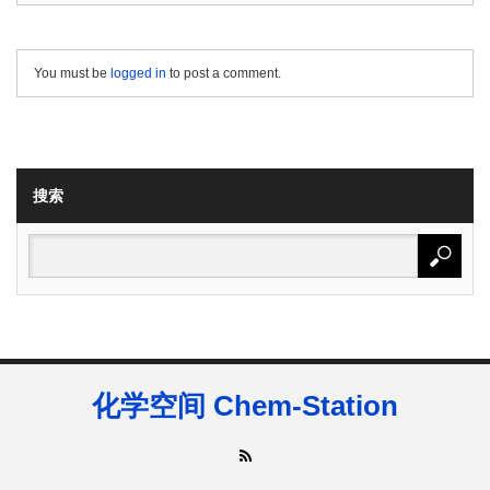
You must be
logged in
to post a comment.
搜索
化学空间 Chem-Station
RSS