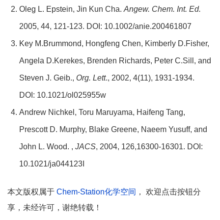
Oleg L. Epstein, Jin Kun Cha.
Angew. Chem. Int. Ed.
2005, 44, 121-123. DOI: 10.1002/anie.200461807
Key M.Brummond, Hongfeng Chen, Kimberly D.Fisher,
Angela D.Kerekes, Brenden Richards, Peter C.Sill, and
Steven J. Geib.,
Org. Lett
., 2002, 4(11), 1931-1934.
DOI: 10.1021/ol025955w
Andrew Nichkel, Toru Maruyama, Haifeng Tang,
Prescott D. Murphy, Blake Greene, Naeem Yusuff, and
John L. Wood. ,
JACS
, 2004, 126,16300-16301. DOI:
10.1021/ja044123I
本文版权属于
Chem-Station化学空间
， 欢迎点击按钮分
享，未经许可，谢绝转载！