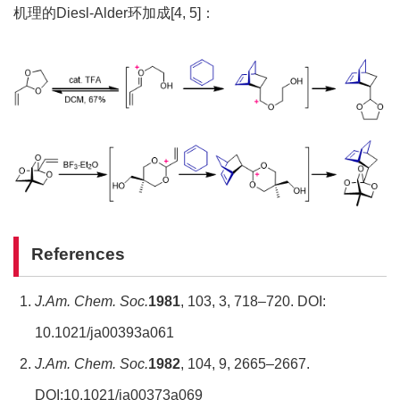
机理的Diesl-Alder环加成[4, 5]：
References
J.Am. Chem. Soc.
1981
, 103, 3, 718–720. DOI:
10.1021/ja00393a061
J.Am. Chem. Soc.
1982
, 104, 9, 2665–2667.
DOI:10.1021/ja00373a069