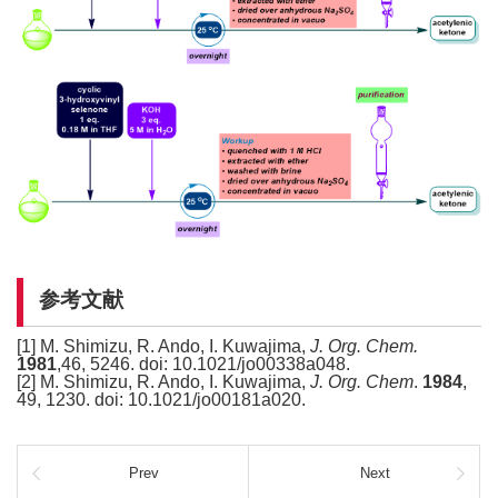
参考文献
[1] M. Shimizu, R. Ando, I. Kuwajima,
J. Org. Chem.
1981
,46, 5246. doi: 10.1021/jo00338a048.
[2] M. Shimizu, R. Ando, I. Kuwajima,
J. Org. Chem
.
1984
,
49, 1230. doi: 10.1021/jo00181a020.
Prev
Next