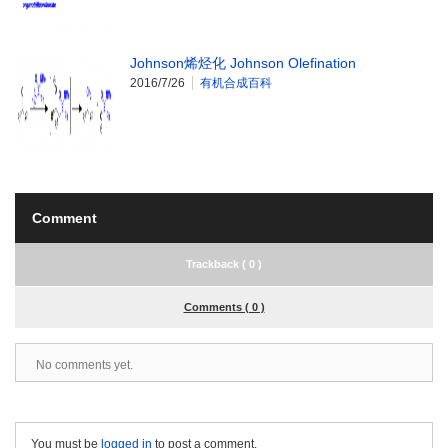
Johnson烯烃化 Johnson Olefination
2016/7/26
有机合成百科
Comment
Trackback ( 0 )
Comments ( 0 )
No comments yet.
You must be
logged in
to post a comment.