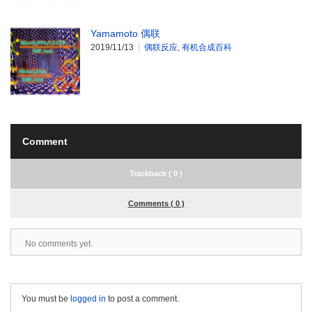
Yamamoto 偶联
2019/11/13
偶联反应
,
有机合成百科
Comment
Trackback ( 0 )
Comments ( 0 )
No comments yet.
You must be
logged in
to post a comment.