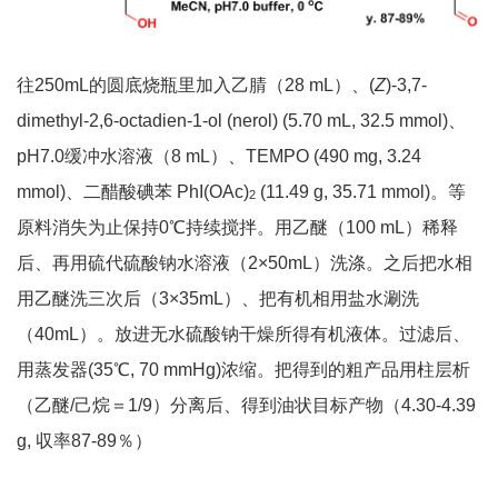
往250mL的圆底烧瓶里加入乙腈（28 mL）、(
Z
)-3,7-
dimethyl-2,6-octadien-1-ol (nerol) (5.70 mL, 32.5 mmol)、
pH7.0缓冲水溶液（8 mL）、TEMPO (490 mg, 3.24
mmol)、二醋酸碘苯 PhI(OAc)
(11.49 g, 35.71 mmol)。等
2
原料消失为止保持0℃持续搅拌。用乙醚（100 mL）稀释
后、再用硫代硫酸钠水溶液（2×50mL）洗涤。之后把水相
用乙醚洗三次后（3×35mL）、把有机相用盐水涮洗
（40mL）。放进无水硫酸钠干燥所得有机液体。过滤后、
用蒸发器(35℃, 70 mmHg)浓缩。把得到的粗产品用柱层析
（乙醚/己烷＝1/9）分离后、得到油状目标产物（4.30-4.39
g, 収率87-89％）