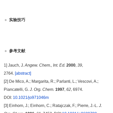
实验技巧
参考文献
1] Jauch, J
. Angew. Chem., Int. Ed.
2000
,
39
,
2764.
[abstract]
[2] De Mico, A.; Margarita, R.; Parlanti, L.; Vescovi, A.;
Piancatelli, G.
J. Org. Chem.
1997
,
62
, 6974.
DOI:
10.1021/jo971046m
[3] Einhorn, J.; Einhorn, C.; Ratajczak, F.; Pierre, J.-L.
J.