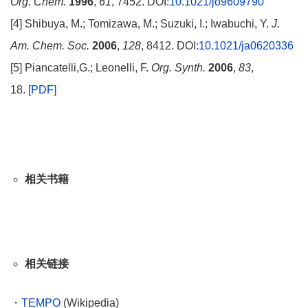
Org. Chem.
1996
,
61
, 7452. DOI:
10.1021/jo9609790
[4] Shibuya, M.; Tomizawa, M.; Suzuki, I.; Iwabuchi, Y.
J.
Am. Chem. Soc.
2006
,
128
, 8412. DOI:
10.1021/ja0620336
[5] Piancatelli,G.; Leonelli, F.
Org. Synth.
2006
,
83
,
18.
[PDF]
相关书籍
相关链接
・
TEMPO
(Wikipedia)