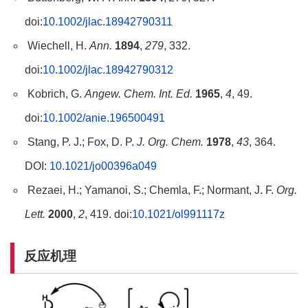
doi:
10.1002/jlac.18942790311
Wiechell, H.
Ann.
1894
,
279
, 332.
doi:
10.1002/jlac.18942790312
Kobrich, G.
Angew. Chem. Int. Ed.
1965
,
4
, 49.
doi:
10.1002/anie.196500491
Stang, P. J.; Fox, D. P.
J. Org. Chem.
1978
,
43
, 364.
DOI:
10.1021/jo00396a049
Rezaei, H.; Yamanoi, S.; Chemla, F.; Normant, J. F.
Org.
Lett.
2000
,
2
, 419. doi:
10.1021/ol991117z
反应机理