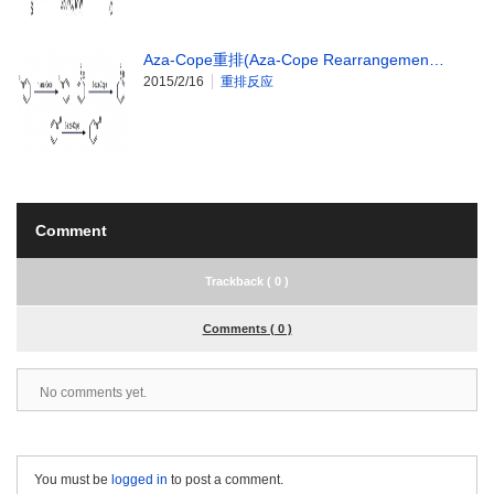
Aza-Cope重排(Aza-Cope Rearrangemen…
2015/2/16
重排反应
Comment
Trackback ( 0 )
Comments ( 0 )
No comments yet.
You must be
logged in
to post a comment.