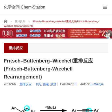
化学空间 Chem-Station
Home
重排反应
Fritsch–Buttenberg–Wiechell重排反应(Fritsch-Buttenberg-
Wiechell Rearrangement)
重排反应
Fritsch–Buttenberg–Wiechell重排反应
(Fritsch-Buttenberg-Wiechell
Rearrangement)
2016/1/6
重排反应
卡宾
,
强碱
,
炔烃
Comment:
0
Author:
LuWenjie