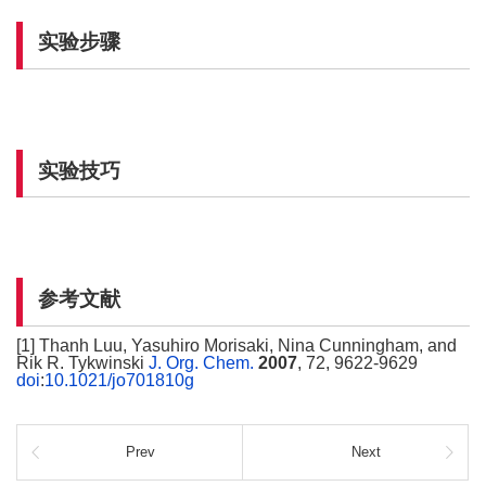
实验步骤
实验技巧
参考文献
[1] Thanh Luu, Yasuhiro Morisaki, Nina Cunningham, and
Rik R. Tykwinski
J. Org. Chem.
2007
, 72, 9622-9629
doi
:
10.1021/jo701810g
Prev
Next