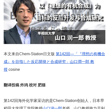
本文来自Chem-Station日文版
第142回―「『理想の有機合
成』を目指した反応開発と合成研究」山口潤一郎 教
授
cosine
翻译投稿 炸鸡 校对 肥猫
第142回海外化学家采访的是Chem-Station创始人，日本早
稻田大学理工学院教授
山口润一郎
老师。山口教授致力于利