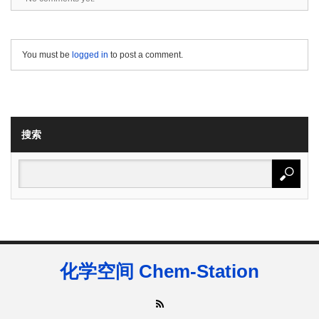
You must be
logged in
to post a comment.
搜索
化学空间 Chem-Station
RSS