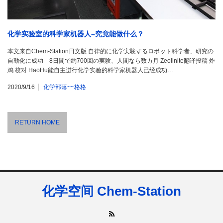
化学实验室的科学家机器人–究竟能做什么？
本文来自Chem-Station日文版 自律的に化学実験するロボット科学者、研究の
自動化に成功 8日間で約700回の実験、人間なら数カ月 Zeolinite翻译投稿 炸
鸡 校对 HaoHu能自主进行化学实验的科学家机器人已经成功…
2020/9/16
化学部落~~格格
RETURN HOME
化学空间 Chem-Station
RSS