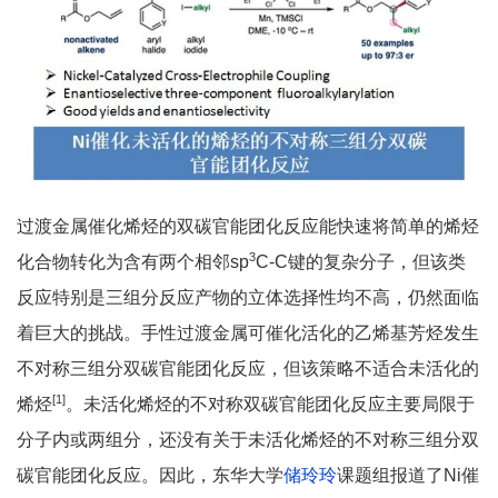
过渡金属催化烯烃的双碳官能团化反应能快速将简单的烯烃
3
化合物转化为含有两个相邻sp
C-C键的复杂分子，但该类
反应特别是三组分反应产物的立体选择性均不高，仍然面临
着巨大的挑战。手性过渡金属可催化活化的乙烯基芳烃发生
不对称三组分双碳官能团化反应，但该策略不适合未活化的
[1]
烯烃
。未活化烯烃的不对称双碳官能团化反应主要局限于
分子内或两组分，还没有关于未活化烯烃的不对称三组分双
碳官能团化反应。因此，东华大学
储玲玲
课题组报道了Ni催