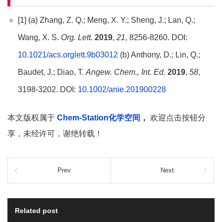
[1] (a) Zhang, Z. Q.; Meng, X. Y.; Sheng, J.; Lan, Q.;
Wang, X. S.
Org. Lett.
2019
,
21
, 8256-8260. DOI:
10.1021/acs.orglett.9b03012
(b) Anthony, D.; Lin, Q.;
Baudet, J.; Diao, T.
Angew. Chem., Int. Ed.
2019
,
58
,
3198-3202. DOI:
10.1002/anie.201900228
本文版权属于
Chem-Station化学空间
，
欢迎点击按钮分
享，未经许可，谢绝转载！
Prev
Next
Related post