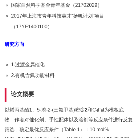
国家自然科学基金青年基金（21702029）
2017年上海市青年科技英才“扬帆计划”项目
（17YF1400100）
研究方向
1.过渡金属催化
2.有机含氟功能材料
论文概要
以烯丙基酯
1
、5-溴-2-(三氟甲基)嘧啶
2
和C
F
I为模板底
4
9
物，作者对催化剂、手性配体以及溶剂等反应条件进行反复
筛选，确定最优反应条件（Table 1）：10 mol%