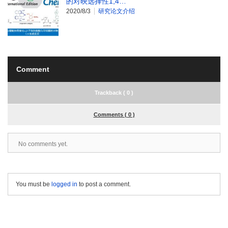
的对映选择性1,4…
2020/8/3
研究论文介绍
Comment
Trackback ( 0 )
Comments ( 0 )
No comments yet.
You must be
logged in
to post a comment.