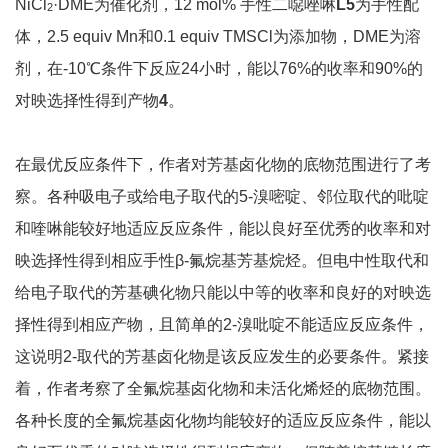
NiCl
·DME为催化剂，12 mol% 手性二噁唑啉
L5
为手性配
2
体，2.5 equiv Mn和0.1 equiv TMSCl为添加物，DME为溶
剂，在-10℃条件下反应24小时，能以76%的收率和90%的
对映选择性得到产物
4
。
在最优反应条件下，作者对芳基卤化物的底物范围进行了考
察。各种吸电子或给电子取代的5-溴嘧啶、邻位取代的吡啶
和喹啉能较好地适应反应条件，能以良好至优秀的收率和对
映选择性得到相应手性β-氟烷基芳基烷烃。但电中性取代和
给电子取代的芳基碘化物只能以中等的收率和良好的对映选
择性得到相应产物，且简单的2-溴吡啶不能适应反应条件，
这说明2-取代的芳基卤化物是该反应发生的必要条件。紧接
着，作者考察了全氟烷基卤化物和未活化烯烃的底物范围。
各种长度的全氟烷基卤化物均能较好的适应反应条件，能以