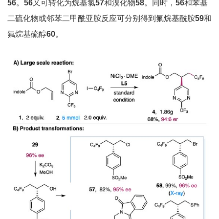
56
。
56
又可转化为烷基氯
57
和溴化物
58
。同时，
56
和苯基
二硫化物或邻苯二甲酰亚胺反应可分别得到氟烷基酰胺
59
和
氟烷基硫醇
60
。