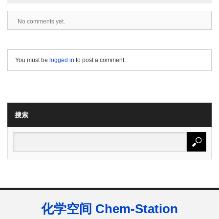
No comments yet.
You must be
logged in
to post a comment.
搜索
化学空间 Chem-Station