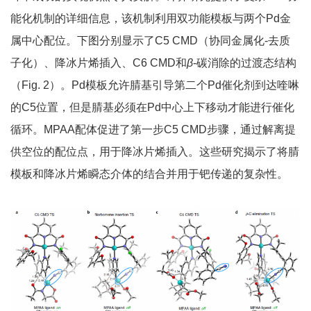
能化机制的详细信息，该机制利用双功能模板与两个Pd金
属中心配位。下图分别显示了C5 CMD（协同金属化-去质
子化）、降冰片烯插入、C6 CMD和
β
-碳消除的过渡态结构
（Fig. 2）。Pd模板允许腈基引导第二个Pd催化剂到达喹啉
的C5位置，但是腈基必须在Pd中心上下移动才能进行催化
循环。MPAA配体促进了第一步C5 CMD步骤，通过解离提
供空位的配位点，用于降冰片烯插入。这些研究揭示了将腈
模板和降冰片烯瞬态介体的结合并用于钯传递的复杂性。