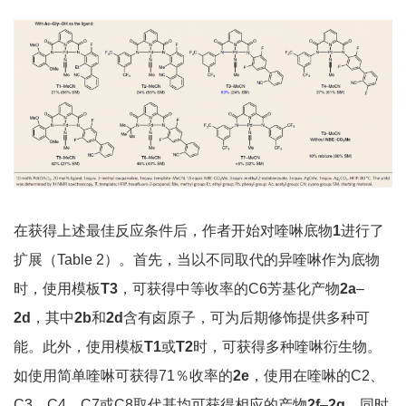
在获得上述最佳反应条件后，作者开始对喹啉底物
1
进行了
扩展（Table 2）。首先，当以不同取代的异喹啉作为底物
时，使用模板
T3
，可获得中等收率的C6芳基化产物
2a
–
2d
，其中
2b
和
2d
含有卤原子，可为后期修饰提供多种可
能。此外，使用模板
T1
或
T2
时，可获得多种喹啉衍生物。
如使用简单喹啉可获得71％收率的
2e
，使用在喹啉的C2、
C3、C4、C7或C8取代基均可获得相应的产物
2f
–
2q
，同时