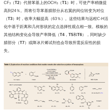
CF
（
T2
）代替苯基上的OCH
（
T1
）时，可使产率稍微提
3
3
高到24％。而将引导苯基腈部分从右翼的间位转变为对位
（
T3
）时，收率大幅提高（63％）。这些结果与远程C-H活
化中基于距离和几何形状的定点选择性观点相一致。模板的
其他结构变化会导致产率降低（
T4
，
T5
和
T6
），同时缺少
腈部分（
T7
）或降冰片烯试剂也会导致所需反应性的损
失。