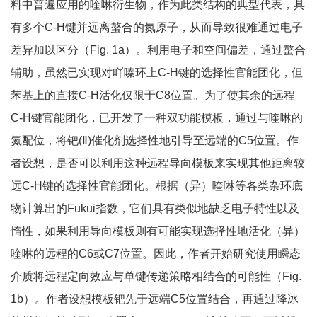
料中普遍应用的喹啉衍生物，作为此类结构的典型代表，具
有多个C-H键并远离螯合的氮原子，从而导致很难通过电子
差异加以区分（Fig. 1a）。利用电子和空间偏差，通过螯合
辅助，虽然已实现对吖嗪环上C-H键的选择性官能团化，但
苯基上的直接C-H活化仅限于C8位置。为了使其余的远程
C-H键官能团化，已开发了一种双功能模板，通过与喹啉的
氮配位，将钯(Ⅱ)催化剂选择性地引导至远端的C5位置。作
者设想，是否可以利用这种远程导向模板来实现其他距离较
远C-H键的选择性官能团化。根据（异）喹啉等各类杂环底
物计算出的Fukui指数，它们具有类似地缺乏电子特性以及
惰性，如果利用导向模板则有可能实现选择性地活化（异）
喹啉的远程的C6或C7位置。因此，作者开始研究使用瞬态
介质将远程定向效应与单键传递策略相结合的可能性（Fig.
1b）。作者设想模板钯先于远端C5位置结合，再通过降冰