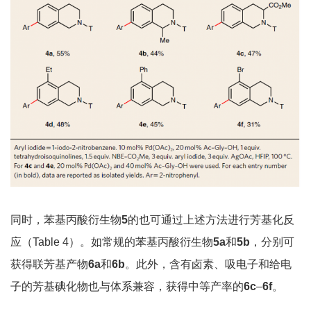
同时，苯基丙酸衍生物
5
的也可通过上述方法进行芳基化反
应（Table 4）。如常规的苯基丙酸衍生物
5a
和
5b
，分别可
获得联芳基产物
6a
和
6b
。此外，含有卤素、吸电子和给电
子的芳基碘化物也与体系兼容，获得中等产率的
6c
–
6f
。