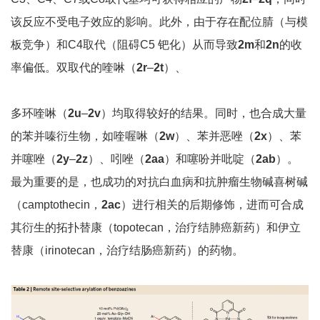
该反应不受电子效应的影响。此外，由于存在配位腈（与模
板竞争）和C4取代（阻碍C5 钯化）从而导致
2m
和
2n
的收
率偏低。双取代的喹啉（
2r
–
2t
）、
多环喹啉（
2u
–
2v
）均取得较好的结果。同时，也合成大量
的苯并嗪衍生物，如喹喔啉（
2w
）、苯并恶唑（
2x
）、苯
并噻唑（
2y
–
2z
）、吲唑（
2aa
）和噻吩并吡啶（
2ab
）。
最为重要的是，也成功的对抗白血病和抗肿瘤生物碱喜树碱
（camptothecin，
2ac
）进行相关的后期修饰，进而可合成
其衍生的拓扑替康（topotecan，治疗结肺癌新药）和伊立
替康（irinotecan，治疗结肠癌新药）的药物。