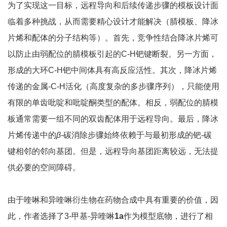
为了实现这一目标，远程导向和后续传递步骤的模板设计面
临着多种挑战，从而需要精心设计才能解决（腈模板、降冰
片烯和配体的分子结构等）。首先，竞争性结合降冰片烯可
以防止由弱配位的腈模板引起的C-H钯键断裂。另一方面，
形成的大环C-H钯中间体具有高反应活性。其次，降冰片烯
传递的金属-C-H活化（高度复杂的多步骤序列），只能使用
有限的单齿吡啶和吡啶酮类型的配体。相反，弱配位的腈模
板通常需要一组不同的双齿配体用于远程导向。最后，降冰
片烯传递中的
β
-碳消除步骤始终依赖于与最初形成的钯-碳
键相邻的邻向基团。但是，远程导向基团距离较远，无法提
供必要的空间障碍。
由于喹啉和异喹啉衍生物在药物合成中具有重要的价值，因
此，作者选择了3-甲基-异喹啉
1a
作为模型底物，进行了相