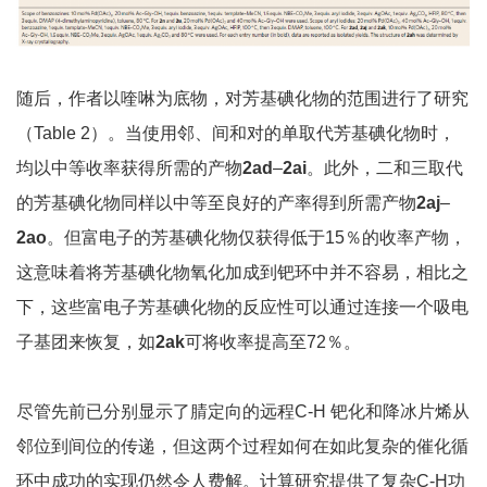
随后，作者以喹啉为底物，对芳基碘化物的范围进行了研究
（Table 2）。当使用邻、间和对的单取代芳基碘化物时，
均以中等收率获得所需的产物
2ad
–
2ai
。此外，二和三取代
的芳基碘化物同样以中等至良好的产率得到所需产物
2aj
–
2ao
。但富电子的芳基碘化物仅获得低于15％的收率产物，
这意味着将芳基碘化物氧化加成到钯环中并不容易，相比之
下，这些富电子芳基碘化物的反应性可以通过连接一个吸电
子基团来恢复，如
2ak
可将收率提高至72％。
尽管先前已分别显示了腈定向的远程C-H 钯化和降冰片烯从
邻位到间位的传递，但这两个过程如何在如此复杂的催化循
环中成功的实现仍然令人费解。计算研究提供了复杂C-H功