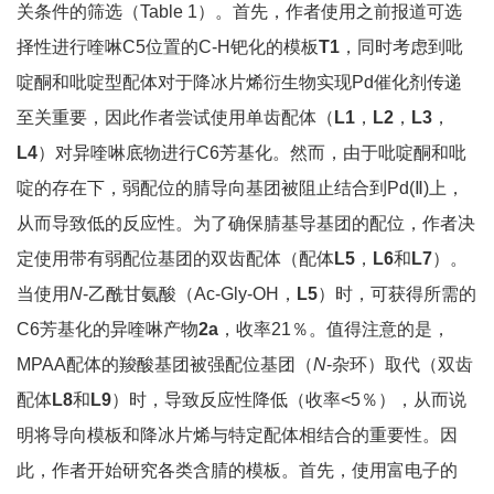
关条件的筛选（Table 1）。首先，作者使用之前报道可选
择性进行喹啉C5位置的C-H钯化的模板
T1
，同时考虑到吡
啶酮和吡啶型配体对于降冰片烯衍生物实现Pd催化剂传递
至关重要，因此作者尝试使用单齿配体（
L1
，
L2
，
L3
，
L4
）对异喹啉底物进行C6芳基化。然而，由于吡啶酮和吡
啶的存在下，弱配位的腈导向基团被阻止结合到Pd(Ⅱ)上，
从而导致低的反应性。为了确保腈基导基团的配位，作者决
定使用带有弱配位基团的双齿配体（配体
L5
，
L6
和
L7
）。
当使用
N
-乙酰甘氨酸（Ac-Gly-OH，
L5
）时，可获得所需的
C6芳基化的异喹啉产物
2a
，收率21％。值得注意的是，
MPAA配体的羧酸基团被强配位基团（
N
-杂环）取代（双齿
配体
L8
和
L9
）时，导致反应性降低（收率<5％），从而说
明将导向模板和降冰片烯与特定配体相结合的重要性。因
此，作者开始研究各类含腈的模板。首先，使用富电子的