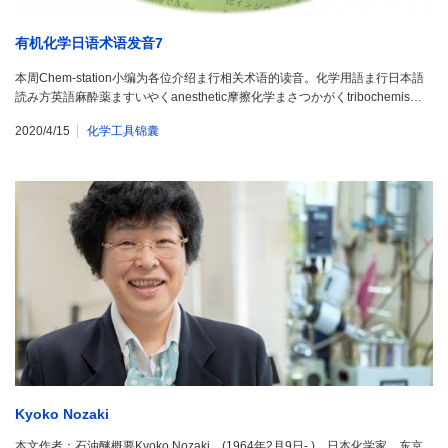
有机化学日语术语发音7
本周Chem-station小编为各位介绍ま行相关术语的读音。化学用語ま行日本語
読み方英語麻酔薬ますいやくanesthetic摩擦化学まさつかがくtribochemis…
2020/4/15
化学工具锦囊
Kyoko Nozaki
本文作者：石油醚概要Kyoko Nozaki，(1964年2月9日- )，日本化学家，东京