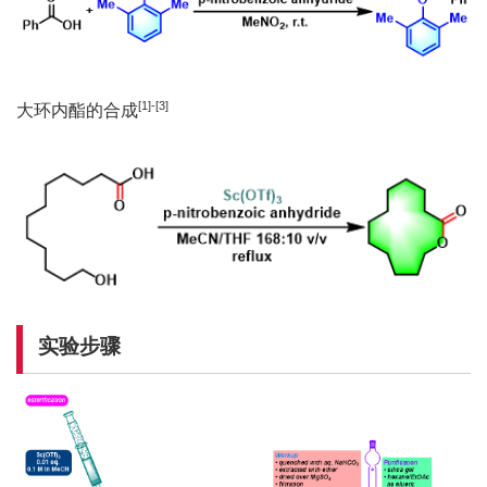
[1]-[3]
大环内酯的合成
实验步骤