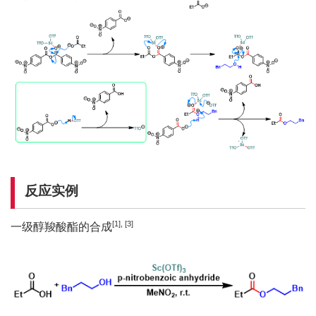
反应实例
[1], [3]
一级醇羧酸酯的合成