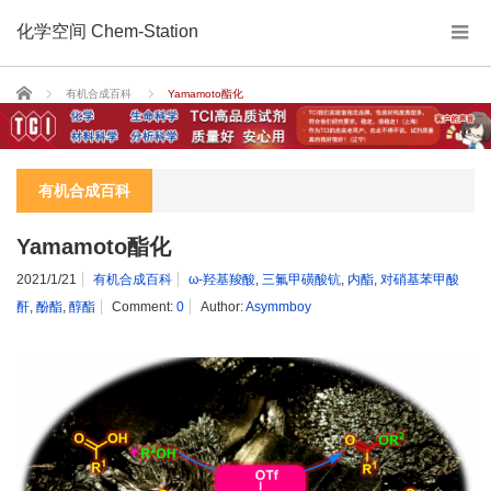
化学空间 Chem-Station
Home
有机合成百科
Yamamoto酯化
有机合成百科
Yamamoto酯化
2021/1/21
有机合成百科
ω-羟基羧酸
,
三氟甲磺酸钪
,
内酯
,
对硝基苯甲酸
酐
,
酚酯
,
醇酯
Comment:
0
Author:
Asymmboy