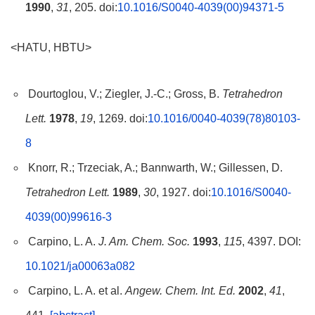
1990
,
31
, 205. doi:
10.1016/S0040-4039(00)94371-5
<HATU, HBTU>
Dourtoglou, V.; Ziegler, J.-C.; Gross, B.
Tetrahedron
Lett.
1978
,
19
, 1269. doi:
10.1016/0040-4039(78)80103-
8
Knorr, R.; Trzeciak, A.; Bannwarth, W.; Gillessen, D.
Tetrahedron Lett.
1989
,
30
, 1927. doi:
10.1016/S0040-
4039(00)99616-3
Carpino, L. A.
J. Am. Chem. Soc.
1993
,
115
, 4397. DOI:
10.1021/ja00063a082
Carpino, L. A. et al.
Angew. Chem. Int. Ed.
2002
,
41
,