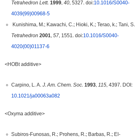
Tetrahedron Lett.
1999
,
40
, 5327. doi:
10.1016/S0040-
4039(99)00968-5
Kunishima, M.; Kawachi, C.; Hioki, K.; Terao, k.; Tani, S.
Tetrahedron
2001
,
57
, 1551. doi:
10.1016/S0040-
4020(00)01137-6
<HOBt additive>
Carpino, L. A.
J. Am. Chem. Soc.
1993
,
115
, 4397. DOI:
10.1021/ja00063a082
<Oxyma additive>
Subiros-Funosas, R.; Prohens, R.; Barbas, R.; El-