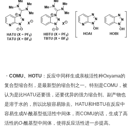
・
COMU、HOTU
：反应中同样生成亲核活性种Oxyama的
复合型缩合剂，是最新型的缩合剂之一。特别是COMU，被
认为是比HATU还要强，还要优异的强力缩合剂。副产物也
是溶于水的，所以比较容易除去。HATU和HBTU在反应中
容易生成
N
-酰基型低活性中间体，而COMU的话，生成了高
活性的
O
-酰基型中间体，使得反应活性进一步提高。