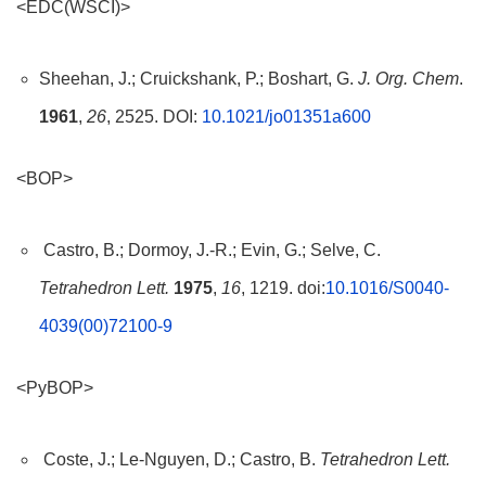
<EDC(WSCI)>
Sheehan, J.; Cruickshank, P.; Boshart, G.
J. Org. Chem
.
1961
,
26
, 2525. DOI:
10.1021/jo01351a600
<BOP>
Castro, B.; Dormoy, J.-R.; Evin, G.; Selve, C.
Tetrahedron Lett.
1975
,
16
, 1219. doi:
10.1016/S0040-
4039(00)72100-9
<PyBOP>
Coste, J.; Le-Nguyen, D.; Castro, B.
Tetrahedron Lett.