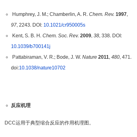
Humphrey, J. M.; Chamberlin, A. R.
Chem. Rev.
1997
,
97
, 2243. DOI:
10.1021/cr950005s
Kent, S. B. H.
Chem. Soc. Rev.
2009
,
38
, 338. DOI:
10.1039/b700141j
Pattabiraman, V. R.; Bode, J. W.
Nature
2011
,
480
, 471.
doi:
10.1038/nature10702
反应机理
DCC运用于典型缩合反应的作用机理图。