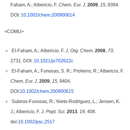
Faham, A.; Albericio, F.
Chem. Eur. J.
2009
,
15
, 9394.
DOI:
10.1002/chem.200900614
<COMU>
El-Faham, A.; Albericio, F.
J. Org. Chem.
2008
,
73
,
2731. DOI:
10.1021/jo702622c
El-Faham, A.; Funosas, S. R.: Prohens, R.; Albericio, F.
Chem. Eur. J.
2009
,
15
, 9404.
DOI:
10.1002/chem.200900615
Subiros-Funosas, R.; Nieto-Rodriguez, L.; Jensen, K.
J.; Albericio, F.
J. Pept. Sci.
2013
,
19
, 408.
doi:
10.1002/psc.2517