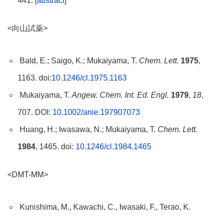
441.
[abstract]
<向山試薬>
Bald, E.; Saigo, K.; Mukaiyama, T.
Chem. Lett.
1975
,
1163. doi:
10.1246/cl.1975.1163
Mukaiyama, T.
Angew. Chem. Int. Ed. Engl.
1979
,
18
,
707. DOI:
10.1002/anie.197907073
Huang, H.; Iwasawa, N.; Mukaiyama, T.
Chem. Lett.
1984
, 1465. doi:
10.1246/cl.1984.1465
<DMT-MM>
Kunishima, M., Kawachi, C., Iwasaki, F., Terao, K.