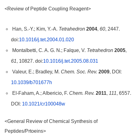
<Review of Peptide Coupling Reagent>
Han, S.-Y.; Kim, Y.-A.
Tetrahedron
2004
,
60
, 2447.
doi:
10.1016/j.tet.2004.01.020
Montalbetti, C. A. G. N.; Falque, V.
Tetrahedron
2005
,
61
, 10827. doi:
10.1016/j.tet.2005.08.031
Valeur, E.; Bradley, M.
Chem. Soc. Rev.
2009
, DOI:
10.1039/b701677h
El-Faham, A.; Albericio, F.
Chem. Rev.
2011
,
111
, 6557.
DOI:
10.1021/cr100048w
<General Review of Chemical Synthesis of
Peptides/Prtoeins>