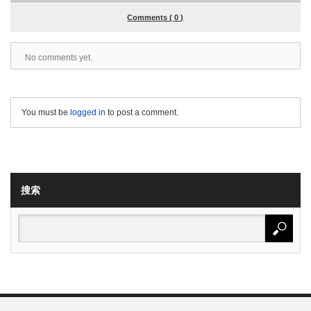
Comments ( 0 )
No comments yet.
You must be
logged in
to post a comment.
搜索