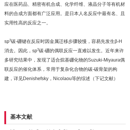
应在医药品、精密有机合成、化学纤维、液晶分子等有机材
料的合成方面都有广泛应用。是日本人名反应中最有名、且
实用性高的反应之一。
3
sp
碳-硼键在反应时因金属迁移步骤较慢，容易先发生β-H
3
消去。因此，sp
碳-硼的偶联反应一直难以发生。近年来许
多研究结果中，发现了适合烷基硼化物的Suzuki-Miyaura偶
联反应的催化体系，常用于复杂化合物的碳-碳骨架的构
建，详见Denishefsky，Nicolaou等的综述（下记文献）
基本文献