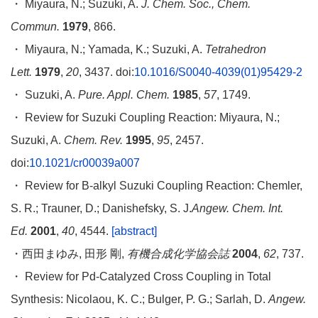
・ Miyaura, N.; Suzuki, A.
J. Chem. Soc., Chem.
Commun.
1979
, 866.
・ Miyaura, N.; Yamada, K.; Suzuki, A.
Tetrahedron
Lett.
1979
,
20
, 3437. doi:
10.1016/S0040-4039(01)95429-2
・ Suzuki, A.
Pure. Appl. Chem.
1985
,
57
, 1749.
・ Review for Suzuki Coupling Reaction: Miyaura, N.;
Suzuki, A.
Chem. Rev.
1995
,
95
, 2457.
doi:
10.1021/cr00039a007
・ Review for B-alkyl Suzuki Coupling Reaction: Chemler,
S. R.; Trauner, D.; Danishefsky, S. J.
Angew. Chem. Int.
Ed.
2001
,
40
, 4544.
[abstract]
・西田まゆみ, 田形 剛,
有機合成化学協会誌
2004
,
62
, 737.
・ Review for Pd-Catalyzed Cross Coupling in Total
Synthesis: Nicolaou, K. C.; Bulger, P. G.; Sarlah, D.
Angew.