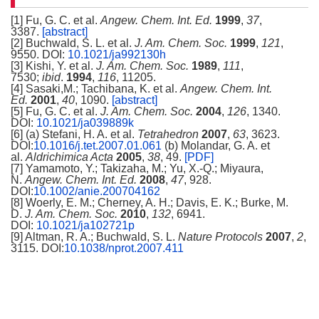
[1] Fu, G. C. et al.
Angew. Chem. Int. Ed.
1999
,
37
,
3387.
[abstract]
[2] Buchwald, S. L. et al.
J. Am. Chem. Soc.
1999
,
121
,
9550. DOI:
10.1021/ja992130h
[3] Kishi, Y. et al.
J. Am. Chem. Soc.
1989
,
111
,
7530;
ibid
.
1994
,
116
, 11205.
[4] Sasaki,M.; Tachibana, K. et al.
Angew. Chem. Int.
Ed.
2001
,
40
, 1090.
[abstract]
[5] Fu, G. C. et al.
J. Am. Chem. Soc.
2004
,
126
, 1340.
DOI:
10.1021/ja039889k
[6] (a) Stefani, H. A. et al.
Tetrahedron
2007
,
63
, 3623.
DOI:
10.1016/j.tet.2007.01.061
(b) Molandar, G. A. et
al.
Aldrichimica Acta
2005
,
38
, 49.
[PDF]
[7] Yamamoto, Y.; Takizaha, M.; Yu, X.-Q.; Miyaura,
N.
Angew. Chem. Int. Ed.
2008
,
47
, 928.
DOI:
10.1002/anie.200704162
[8] Woerly, E. M.; Cherney, A. H.; Davis, E. K.; Burke, M.
D.
J. Am. Chem. Soc.
2010
,
132
, 6941.
DOI:
10.1021/ja102721p
[9] Altman, R. A.; Buchwald, S. L.
Nature Protocols
2007
,
2
,
3115. DOI:
10.1038/nprot.2007.411