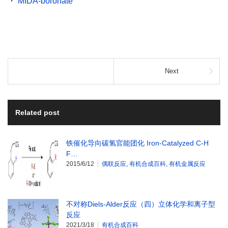
・
MIDA-boronate
Next
Related post
铁催化导向碳氢官能团化 Iron-Catalyzed C-H
F…
2015/6/12
偶联反应
,
有机合成百科
,
有机金属反应
不对称Diels-Alder反应（四）立体化学和离子型
反应
2021/3/18
有机合成百科