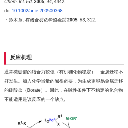
Chem. Int. Ed.
2005
,
44
, 4442.
doi:
10.1002/anie.200500368
・鈴木章,
有機合成化学協会誌
2005
,
63
, 312.
反应机理
通常碳硼键的结合力较强（有机硼化物稳定），金属迁移不
好发生。加入化学当量的碱很必要，为生成更容易金属迁移
的硼酸盐（Borate）。因此，在碱性条件下不稳定的化合物
不能适用是该反应的一个缺点。