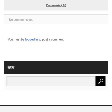
Comments ( 0 )
No comments yet.
You must be
logged in
to post a comment.
搜索