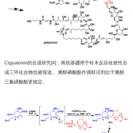
Ciguatoxin的合成研究[4]：将烷基硼用于铃木反应收敛性合
成三环化合物也被报道。 烯醇磷酸酯作偶联试剂比于烯醇
三氟磺酸酯更稳定。