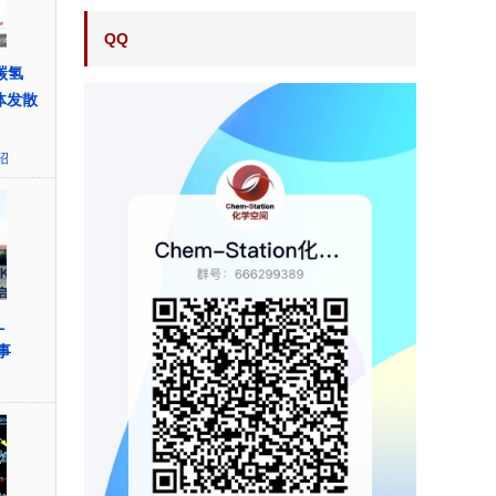
QQ
碳氢
体发散
绍
L
事