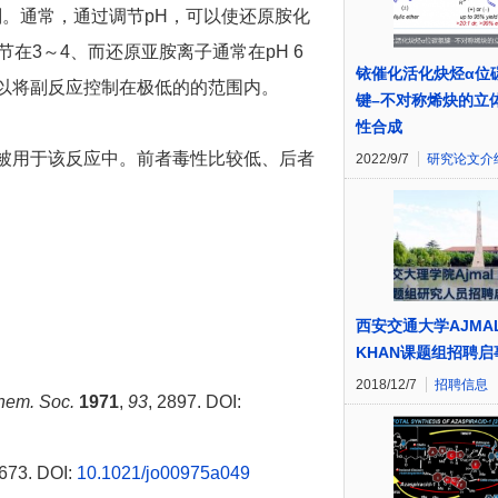
。通常，通过调节pH，可以使还原胺化
在3～4、而还原亚胺离子通常在pH 6
铱催化活化炔烃α位
可以将副反应控制在极低的的范围内。
键–不对称烯炔的立
性合成
被用于该反应中。前者毒性比较低、后者
2022/9/7
研究论文介
西安交通大学AJMA
KHAN课题组招聘启
2018/12/7
招聘信息
hem. Soc.
1971
,
93
, 2897. DOI:
1673. DOI:
10.1021/jo00975a049