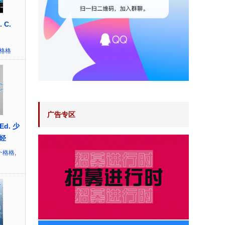
. C.
~格格
广告专区
 Ed. 少
烃
~格格
,