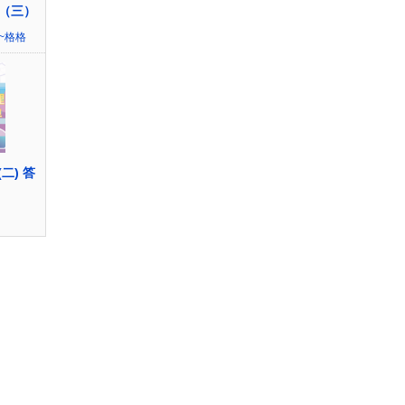
（三）
~格格
(二) 答