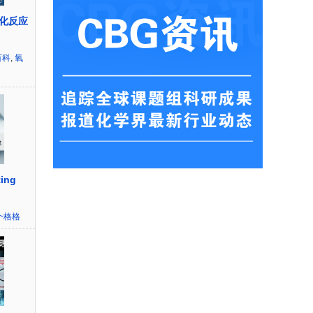
化反应
百科
,
氧
ing
~格格