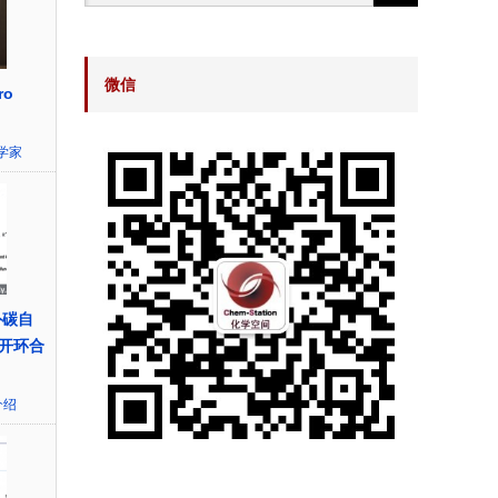
微信
ro
学家
外碳自
开环合
介绍