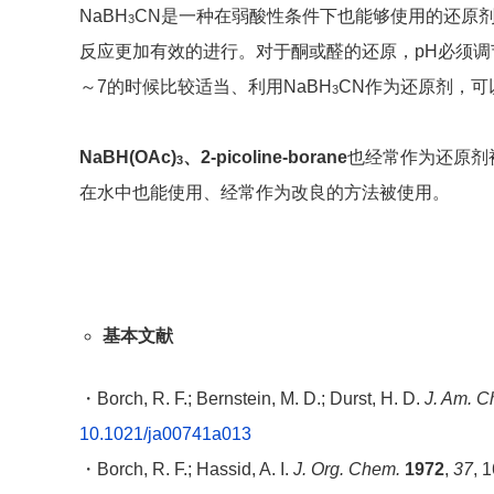
NaBH
CN是一种在弱酸性条件下也能够使用的还原剂
3
反应更加有效的进行。对于酮或醛的还原，pH必须调节
～7的时候比较适当、利用NaBH
CN作为还原剂，
3
NaBH(OAc)
、2-picoline-borane
也经常作为还原剂
3
在水中也能使用、经常作为改良的方法被使用。
基本文献
・Borch, R. F.; Bernstein, M. D.; Durst, H. D.
J. Am. C
10.1021/ja00741a013
・Borch, R. F.; Hassid, A. I.
J. Org. Chem.
1972
,
37
, 