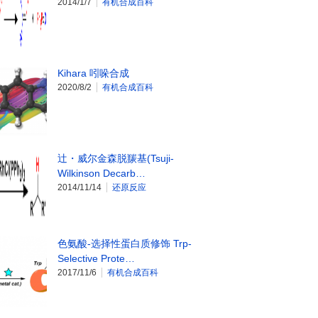
2014/1/7
有机合成百科
Kihara 吲哚合成
2020/8/2
有机合成百科
辻・威尔金森脱羰基(Tsuji-
Wilkinson Decarb…
2014/11/14
还原反应
色氨酸-选择性蛋白质修饰 Trp-
Selective Prote…
2017/11/6
有机合成百科