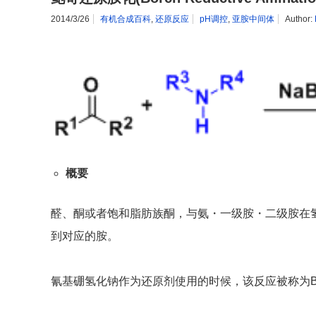
2014/3/26
有机合成百科
,
还原反应
pH调控
,
亚胺中间体
Author:
概要
醛、酮或者饱和脂肪族酮，与氨・一级胺・二级胺在
到对应的胺。
氰基硼氢化钠作为还原剂使用的时候，该反应被称为B