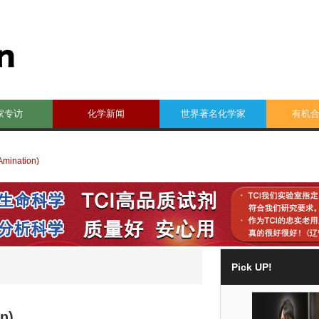
家专访
化学新闻
世界著名化学家
有机
ination)
Pick UP!
n)