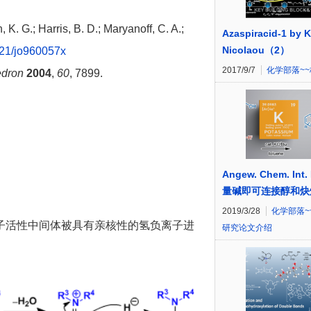
 K. G.; Harris, B. D.; Maryanoff, C. A.;
Azaspiracid-1 by K
Nicolaou（2）
21/jo960057x
2017/9/7
化学部落~
edron
2004
,
60
, 7899.
Angew. Chem. Int.
量碱即可连接醇和炔
2019/3/28
化学部落~
子活性中间体被具有亲核性的氢负离子进
研究论文介绍