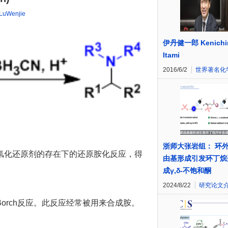
LuWenjie
伊丹健一郎 Kenichi
Itami
2016/6/2
世界著名化
浙师大张岩组： 环
氢化还原剂的存在下的还原胺化反应，得
由基形成引发环丁烷
成γ,δ-不饱和酮
2024/8/22
研究论文
orch反应。此反应经常被用来合成胺。