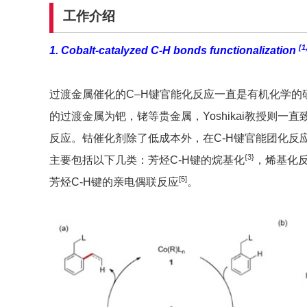
工作介绍
[1
1. Cobalt-catalyzed C-H bonds functionalization
过渡金属催化的C–H键官能化反应一直是有机化学的
的过渡金属为钯，铑等贵金属，Yoshikai教授则一
反应。钴催化剂除了低成本外，在C-H键官能团化反
{3}
主要包括以下几类：芳烃C-H键的烷基化
，烯基化
[5]
芳烃C-H键的亲电偶联反应
。