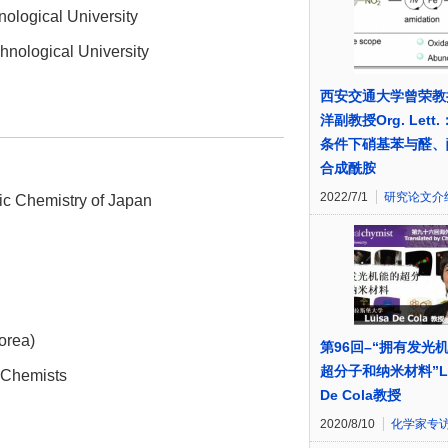
ological University
hnological University
西安交通大学曾荣教
洋副教授Org. Lett
条件下硝基苯与醛、
合成酰胺
2022/7/1
研究论文介
ic Chemistry of Japan
orea)
第96回–“拥有发光
超分子和纳米材料”Lu
 Chemists
De Cola教授
2020/8/10
化学家专