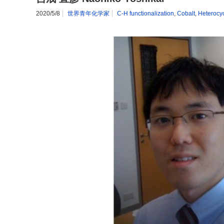
2020/5/8
世界青年化学家
C-H functionalization
,
Cobalt
,
Heterocy