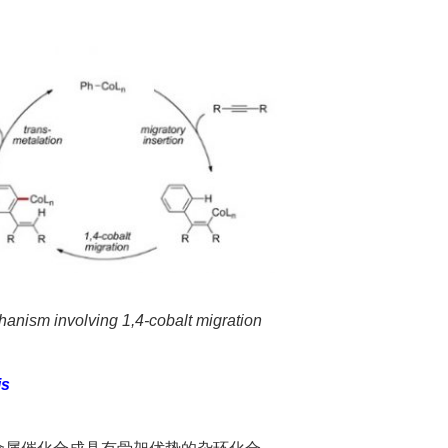
anism involving 1,4-cobalt migration
is