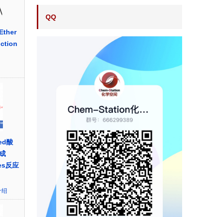
QQ
her
ction
ted酸
成
nes反应
介绍