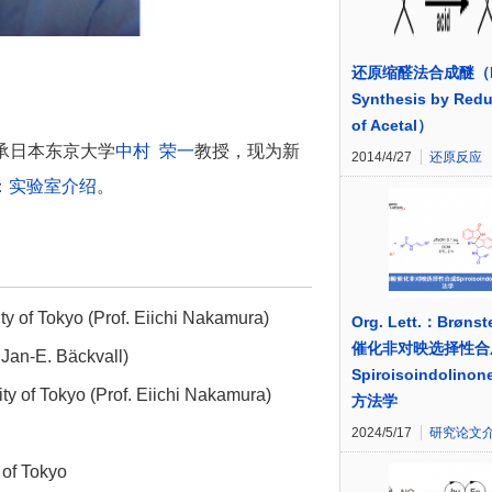
还原缩醛法合成醚（Et
Synthesis by Redu
of Acetal）
，师承日本东京大学
中村 荣一
教授，现为新
2014/4/27
还原反应
：
实验室介绍
。
y of Tokyo (Prof. Eiichi Nakamura)
Org. Lett.：Brøns
催化非对映选择性合
 Jan-E. Bäckvall)
Spiroisoindolino
ty of Tokyo (Prof. Eiichi Nakamura)
方法学
2024/5/17
研究论文
 of Tokyo