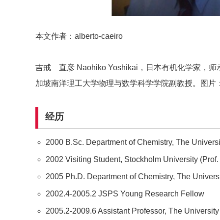
本文作者：alberto-caeiro
吉戒 直彦 Naohiko Yoshikai，日本有机化学家
加坡南洋理工大学物理与数学科学学院副教授。图片
经历
2000 B.Sc. Department of Chemistry, The Universit
2002 Visiting Student, Stockholm University (Prof.
2005 Ph.D. Department of Chemistry, The Universi
2002.4-2005.2 JSPS Young Research Fellow
2005.2-2009.6 Assistant Professor, The University