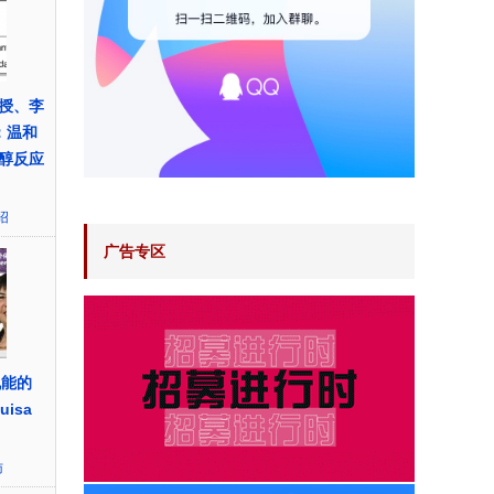
授、李
.：温和
醇反应
绍
广告专区
机能的
isa
访