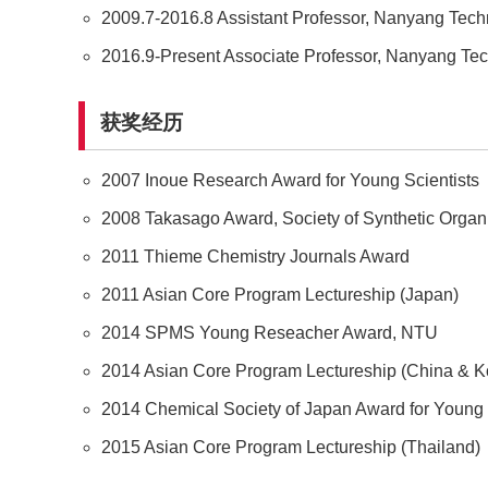
2009.7-2016.8 Assistant Professor, Nanyang Techn
2016.9-Present Associate Professor, Nanyang Tec
获奖经历
2007 Inoue Research Award for Young Scientists
2008 Takasago Award, Society of Synthetic Organ
2011 Thieme Chemistry Journals Award
2011 Asian Core Program Lectureship (Japan)
2014 SPMS Young Reseacher Award, NTU
2014 Asian Core Program Lectureship (China & K
2014 Chemical Society of Japan Award for Young
2015 Asian Core Program Lectureship (Thailand)