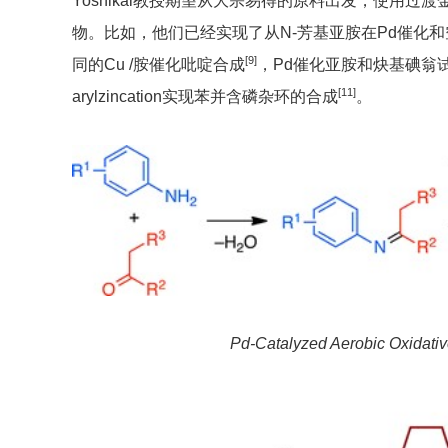
Yoshikai教授期望从大宗易得的原料出发，使用
物。比如，他们已经实现了从N-芳基亚胺在Pd催化
[9]
同的Cu /胺催化吡啶合成
，Pd催化亚胺和炔基碘翁
[11]
arylzincation实现苯并含磷杂环的合成
。
Pd-Catalyzed Aerobic Oxidativ