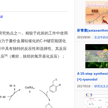
,2]
虾青素(astaxanthin
研究热点之一。相较于此前的工作中使用
2015/9/30
生活中的
直致力于廉价金属钴催化的C-H键官能团化
应中具有独特的反应性和选择性。其反应
[4]
反应
（烯烃，炔烃的氢芳基化反应）；
A 15-step synthesi
(+)-ryanodol
2017/5/18
研究论文