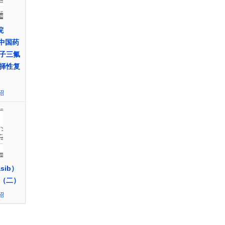
院
/中国药
子三氟
择性复
绍
sib）
（二）
绍