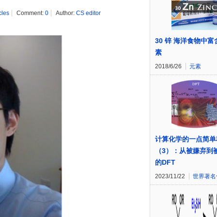
cles
Comment:
0
Author:
CS editor
30 锌 海洋食物中
素
2018/6/26
元素
计算化学的一点简单
（3）：从被嫌弃到
的DFT
2023/11/22
世界著名