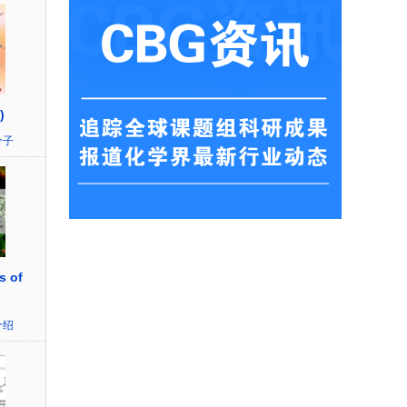
)
分子
s of
介绍