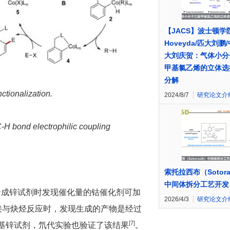
【JACS】波士顿学
Hoveyda/匹大刘鹏
大刘庆贺：气体小分
甲基氯乙烯的立体选
分解
tionalization.
2024/8/7
研究论文介
C-H bond electrophilic coupling
索托拉西布（Sotora
中间体拆分工艺开发
们在合成锌试剂时发现催化量的钴催化剂可加
2026/4/3
研究论文介
接与炔烃反应时，发现生成的产物是经过
[7]
物烯基锌试剂，氘代实验也验证了该结果
。