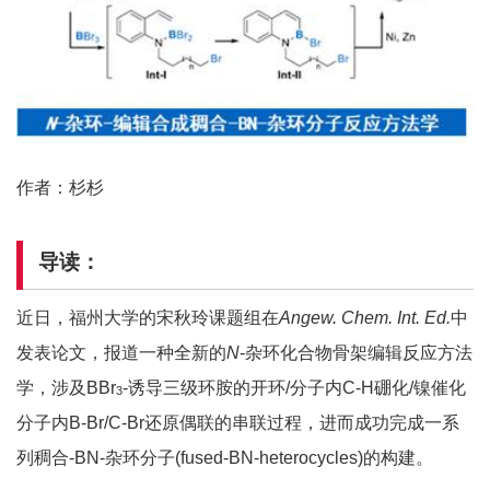
作者：杉杉
导读：
近日，福州大学的宋秋玲课题组在
Angew. Chem. Int. Ed.
中
发表论文，报道一种全新的
N
-杂环化合物骨架编辑反应方法
学，涉及BBr
-诱导三级环胺的开环/分子内C-H硼化/镍催化
3
分子内B-Br/C-Br还原偶联的串联过程，进而成功完成一系
列稠合-BN-杂环分子(fused-BN-heterocycles)的构建。