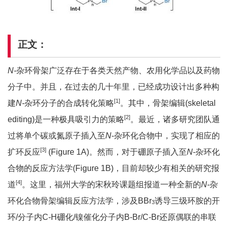
正文：
N-
杂环骨架广泛存在于各类天然产物、农用化学品以及药物
分子中。并且，在过去的几十年里，已经成功设计出多种构
[1]
建
N-
杂环分子的合成转化策略
。其中，骨架编辑(skeletal
[2]
editing)是一种极具吸引力的策略
。最近，诸多研究团队通
过将单个碳或氮原子插入至
N
-杂环化合物中，实现了相应的
[3]
扩环反应
(Figure 1A)。然而，对于硼原子插入至
N
-杂环化
合物的反应方法学(Figure 1B)，目前却较少有相关的研究报
[4]
道
。这里，福州大学的宋秋玲课题组报道一种全新的
N
-杂
环化合物骨架编辑反应方法学，涉及BBr
诱导三级环胺的开
3
环/分子内C-H硼化/镍催化分子内B-Br/C-Br还原偶联的串联