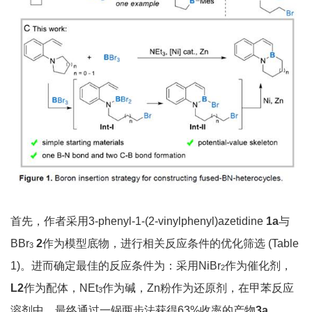
首先，作者采用3-phenyl-1-(2-vinylphenyl)azetidine
1a
与
BBr
2
作为模型底物，进行相关反应条件的优化筛选 (Table
3
1)。进而确定最佳的反应条件为：采用NiBr
作为催化剂，
2
L2
作为配体，NEt
作为碱，Zn粉作为还原剂，在甲苯反应
3
溶剂中，最终通过一锅两步法获得63%收率的产物
3a
。