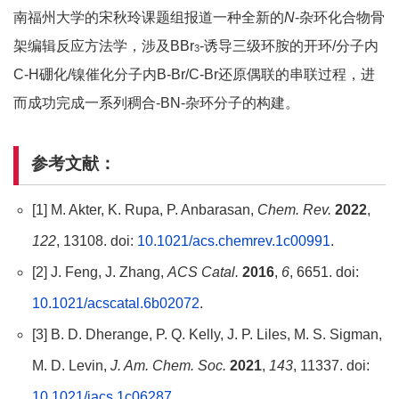
南福州大学的宋秋玲课题组报道一种全新的
N
-杂环化合物骨
架编辑反应方法学，涉及BBr
-诱导三级环胺的开环/分子内
3
C-H硼化/镍催化分子内B-Br/C-Br还原偶联的串联过程，进
而成功完成一系列稠合-BN-杂环分子的构建。
参考文献：
[1] M. Akter, K. Rupa, P. Anbarasan,
Chem. Rev.
2022
,
122
, 13108. doi:
10.1021/acs.chemrev.1c00991
.
[2] J. Feng, J. Zhang,
ACS Catal.
2016
,
6
, 6651. doi:
10.1021/acscatal.6b02072
.
[3] B. D. Dherange, P. Q. Kelly, J. P. Liles, M. S. Sigman,
M. D. Levin,
J. Am. Chem. Soc.
2021
,
143
, 11337. doi:
10.1021/jacs.1c06287
.