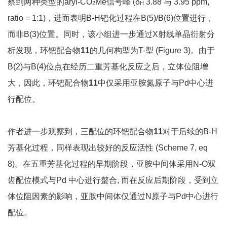
察到两种类型的aryl-CO
Me信号峰 (δ
3.88 与 3.95 ppm,
2
H
ratio = 1:1)，进而表明B-H钯化过程在B(5)/B(6)位置进行，
而非B(3)位置。同时，该小组进一步通过X射线单晶衍射分
析发现，环钯配合物
11
的几何构型为T-型 (Figure 3)。由于
B(2)与B(4)位点在经历二重芳基化反应之后，立体位阻增
大，因此，环钯配合物
11
中仅采用亚胺氮原子与Pd中心进
行配位。
作者进一步观察到，三配位的环钯配合物
11
对于后续的B-H
芳基化过程，同样表现出较好的反应活性 (Scheme 7, eq
8)。在五重芳基化过程的早期阶段，亚胺中间体采用N-O双
齿配位模式与Pd 中心进行螯合, 而在反应后期阶段，受到立
体位阻因素的影响，亚胺中间体仅通过N原子与Pd中心进行
配位。