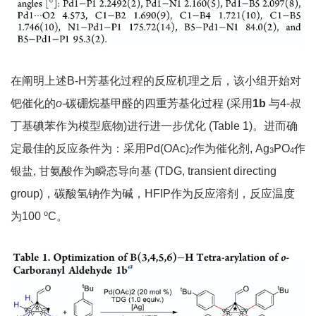
在阐明上述B-H芳基化过程的反应机理之后，该小组开始对
钯催化的
o
-碳硼烷基甲醛的四重芳基化过程 (采用
1b
与4-叔
丁基碘苯作为模型底物)进行进一步优化 (Table 1)。进而确
定最佳的反应条件为：采用Pd(OAc)
作为催化剂, Ag
PO
作
2
3
4
银盐, 甘氨酸作为瞬态导向基 (TDG, transient directing
group)，碳酸氢钠作为碱，HFIP作为反应溶剂，反应温度
o
为100
C。