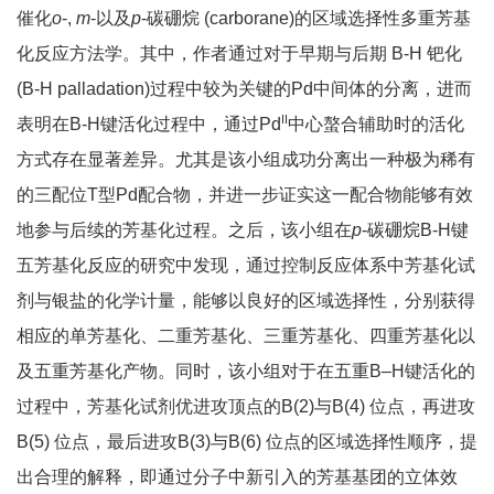
催化
o
-,
m
-以及
p
-碳硼烷 (carborane)的区域选择性多重芳基
化反应方法学。其中，作者通过对于早期与后期 B-H 钯化
(B-H palladation)过程中较为关键的Pd中间体的分离，进而
II
表明在B-H键活化过程中，通过Pd
中心螯合辅助时的活化
方式存在显著差异。尤其是该小组成功分离出一种极为稀有
的三配位T型Pd配合物，并进一步证实这一配合物能够有效
地参与后续的芳基化过程。之后，该小组在
p
-碳硼烷B-H键
五芳基化反应的研究中发现，通过控制反应体系中芳基化试
剂与银盐的化学计量，能够以良好的区域选择性，分别获得
相应的单芳基化、二重芳基化、三重芳基化、四重芳基化以
及五重芳基化产物。同时，该小组对于在五重B–H键活化的
过程中，芳基化试剂优进攻顶点的B(2)与B(4) 位点，再进攻
B(5) 位点，最后进攻B(3)与B(6) 位点的区域选择性顺序，提
出合理的解释，即通过分子中新引入的芳基基团的立体效