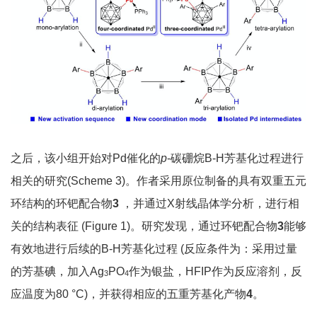
之后，该小组开始对Pd催化的
p
-碳硼烷B-H芳基化过程进行
相关的研究(Scheme 3)。作者采用原位制备的具有双重五元
环结构的环钯配合物
3
，并通过X射线晶体学分析，进行相
关的结构表征 (Figure 1)。研究发现，通过环钯配合物
3
能够
有效地进行后续的B-H芳基化过程 (反应条件为：采用过量
的芳基碘，加入Ag
PO
作为银盐，HFIP作为反应溶剂，反
3
4
应温度为80 °C)，并获得相应的五重芳基化产物
4
。