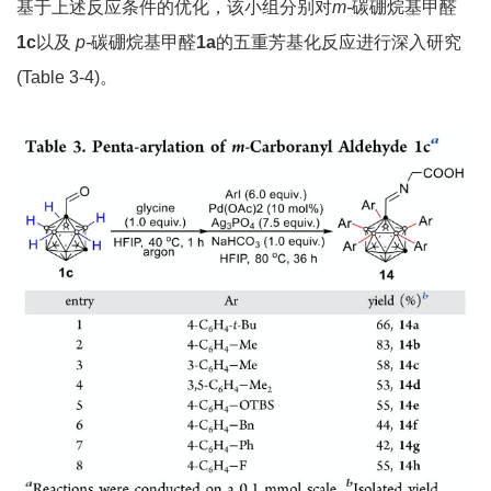
基于上述反应条件的优化，该小组分别对
m-
碳硼烷基甲醛
1c
以及
p-
碳硼烷基甲醛
1a
的五重芳基化反应进行深入研究
(Table 3-4)。