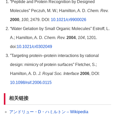
“Peptide and Protein Recognition by Designed
Molecules” Peczuh, M. W.; Hamilton, A. D.
Chem. Rev.
2000
,
100
, 2479. DOI:
10.1021/cr9900026
“Water Gelation by Small Organic Molecules” Estroff, L.
A.; Hamilton, A. D.
Chem. Rev.
2004
,
104
, 1201.
doi:
10.1021/cr0302049
”Targeting protein–protein interactions by rational
design: mimicry of protein surfaces” Fletcher, S.;
Hamilton, A. D.
J. Royal Soc. Interface
2006
, DOI:
10.1098/rsif.2006.0115
相关链接
アンドリュー・D・ハミルトン – Wikipedia