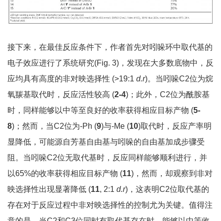
接下来，在最佳反应条件下，作者首先对吲哚环中取代基的
电子效应进行了系统研究(Fig. 3)，发现在大多数底物中，反
应均具有高度的非对映选择性 (>19:1
d.r
)。当吲哚C2位为烷
氧羰基取代时，反应活性较高 (
2-4
)；此外，C2位为酰胺基
时，同样能够以中等至良好的收率获得相应目标产物 (
5-
8
)；然而，当C2位为-Ph (
9
)与-Me (
10
)取代时，反应产率明
显降低，可能源自芳基自由基与吲哚的自由基加成步骤受
阻。当吲哚C2位无取代基时，反应同样能够顺利进行，并
以65%的收率获得相应目标产物 (
11
)，然而，却观察到非对
映选择性出现显著降低 (
11
, 2:1
d.r
)，这表明C2位取代基的
存在对于反应过程中非对映选择性的控制尤为关键。值得注
意的是，当C2和C3位同时有取代基存在时，能够以中等收