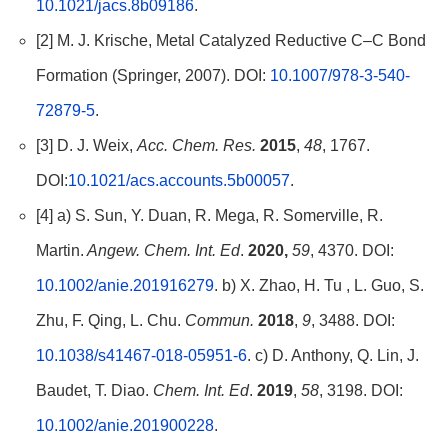
10.1021/jacs.8b09186
.
[2] M. J. Krische, Metal Catalyzed Reductive C–C Bond
Formation (Springer, 2007). DOI:
10.1007/978-3-540-
72879-5
.
[3] D. J. Weix,
Acc. Chem. Res.
2015
,
48
, 1767.
DOI:
10.1021/acs.accounts.5b00057
.
[4] a) S. Sun, Y. Duan, R. Mega, R. Somerville, R.
Martin.
Angew. Chem. Int. Ed
.
2020,
59
, 4370. DOI:
10.1002/anie.201916279
. b) X. Zhao, H. Tu , L. Guo, S.
Zhu, F. Qing, L. Chu.
Commun.
2018
,
9
, 3488. DOI:
10.1038/s41467-018-05951-6
. c) D. Anthony, Q. Lin, J.
Baudet, T. Diao.
Chem. Int. Ed
.
2019
,
58
, 3198. DOI:
10.1002/anie.201900228
.