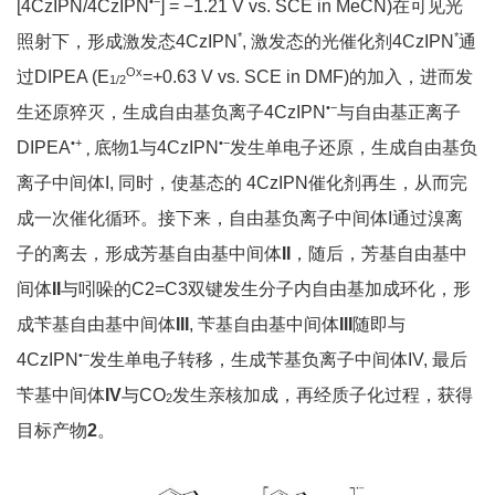
•
−
[4CzIPN/4CzIPN
] = −1.21 V vs. SCE in MeCN)在可见光
*
*
照射下，形成激发态4CzIPN
, 激发态的光催化剂4CzIPN
通
Ox
过DIPEA (E
=+0.63 V vs. SCE in DMF)的加入，进而发
1/2
•
−
生还原猝灭，生成自由基负离子4CzIPN
与自由基正离子
•
+
•
−
DIPEA
底物1与4CzIPN
发生单电子还原，生成自由基负
，
离子中间体I, 同时，使基态的 4CzIPN催化剂再生，从而完
成一次催化循环。接下来，自由基负离子中间体I通过溴离
子的离去，形成芳基自由基中间体
II
，随后，芳基自由基中
间体
II
与吲哚的C2=C3双键发生分子内自由基加成环化，形
成苄基自由基中间体
III
, 苄基自由基中间体
III
随即与
•
−
4CzIPN
发生单电子转移，生成苄基负离子中间体IV, 最后
苄基中间体
IV
与CO
发生亲核加成，再经质子化过程，获得
2
目标产物
2
。