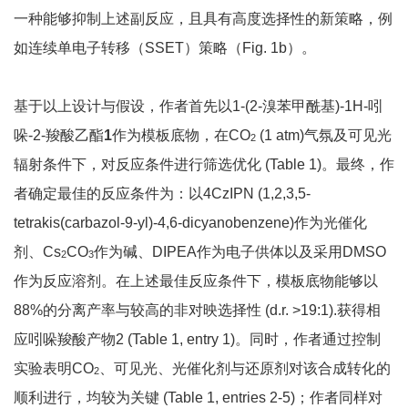
一种能够抑制上述副反应，且具有高度选择性的新策略，例
如连续单电子转移（SSET）策略（Fig. 1b）。
基于以上设计与假设，作者首先以1-(2-溴苯甲酰基)-1H-吲
哚-2-羧酸乙酯
1
作为模板底物，在CO
(1 atm)气氛及可见光
2
辐射条件下，对反应条件进行筛选优化 (Table 1)。最终，作
者确定最佳的反应条件为：以4CzIPN (1,2,3,5-
tetrakis(carbazol-9-yl)-4,6-dicyanobenzene)作为光催化
剂、Cs
CO
作为碱、DIPEA作为电子供体以及采用DMSO
2
3
作为反应溶剂。在上述最佳反应条件下，模板底物能够以
88%的分离产率与较高的非对映选择性 (d.r. >19:1).获得相
应吲哚羧酸产物2 (Table 1, entry 1)。同时，作者通过控制
实验表明CO
、可见光、光催化剂与还原剂对该合成转化的
2
顺利进行，均较为关键 (Table 1, entries 2-5)；作者同样对