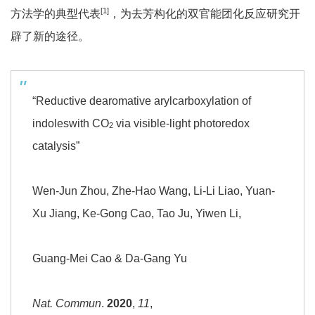
[1]
方法学的典型代表
，为去芳构化的双官能团化反应研究开
辟了新的途径。
“Reductive dearomative arylcarboxylation of
indoleswith CO
via visible-light photoredox
2
catalysis”
Wen-Jun Zhou, Zhe-Hao Wang, Li-Li Liao, Yuan-
Xu Jiang, Ke-Gong Cao, Tao Ju, Yiwen Li,
Guang-Mei Cao & Da-Gang Yu
Nat. Commun
.
2020
,
11
,