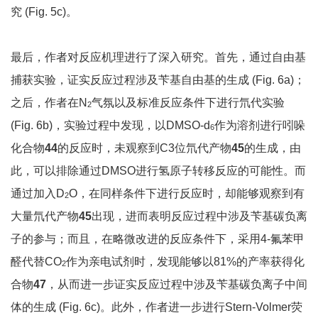
究 (Fig. 5c)。
最后，作者对反应机理进行了深入研究。首先，通过自由基
捕获实验，证实反应过程涉及苄基自由基的生成 (Fig. 6a)；
之后，作者在N
气氛以及标准反应条件下进行氘代实验
2
(Fig. 6b)，实验过程中发现，以DMSO-d
作为溶剂进行吲哚
6
化合物
44
的反应时，未观察到C3位氘代产物
45
的生成，由
此，可以排除通过DMSO进行氢原子转移反应的可能性。而
通过加入D
O，在同样条件下进行反应时，却能够观察到有
2
大量氘代产物
45
出现，进而表明反应过程中涉及苄基碳负离
子的参与；而且，在略微改进的反应条件下，采用4-氟苯甲
醛代替CO
作为亲电试剂时，发现能够以81%的产率获得化
2
合物
47
，从而进一步证实反应过程中涉及苄基碳负离子中间
体的生成 (Fig. 6c)。此外，作者进一步进行Stern-Volmer荧