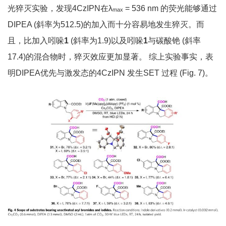
光猝灭实验，发现4CzIPN在λ
= 536 nm 的荧光能够通过
max
DIPEA (斜率为512.5)的加入而十分容易地发生猝灭。而
且，比加入吲哚
1
(斜率为1.9)以及吲哚
1
与碳酸铯 (斜率
17.4)的混合物时，猝灭效应更加显著。 综上实验事实，表
明DIPEA优先与激发态的4CzIPN 发生SET 过程 (Fig. 7)。