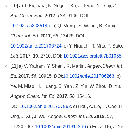
[10] a) T. Fujihara, K. Nogi, T. Xu, J. Terao, Y. Tsuji,
J.
Am. Chem. Soc
.
2012
,
134
, 9106. DOI:
10.1021/ja303514b
. b) Q. Meng., S. Wang., B. König.
Chem. Int. Ed
.
2017
,
56
, 13426. DOI:
10.1002/anie.201706724
. c) Y. Higuchi, T. Mita, Y. Sato.
Lett.
2017,
19
, 2710. DOI:
10.1021/acs.orglett.7b01055
.
[11] a) V. Yatham, Y. Shen , R. Martin.
Angew.Chem. Int.
Ed.
2017
,
56,
10915.
DOI
:
10.1002/anie.201706263
. b)
Ye, M. Miao, H. Huang, S. Yan , Z. Yin, W. Zhou, D. Yu.
Angew. Chem. Int. Ed
.
2017
,
56
, 15416.
DOI:
10.1002/anie.201707862
. c) Hou, A. Ee, H. Cao, H.
Ong, J. Xu, J. Wu.
Angew. Chem. Int. Ed
.
2018,
57
,
17220. DOI:
10.1002/anie.201811266
d) Fu, Z. Bo, J. Ye,