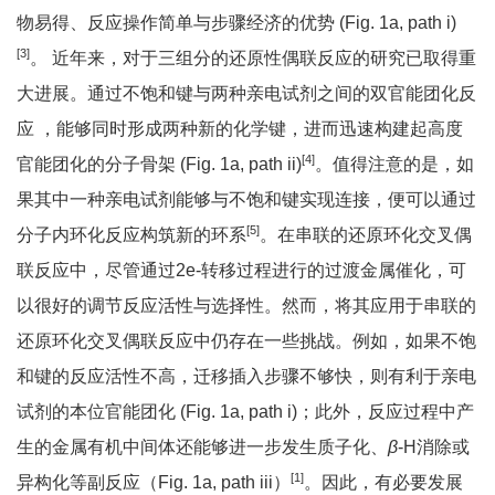
物易得、反应操作简单与步骤经济的优势 (Fig. 1a, path i)
[3]
。 近年来，对于三组分的还原性偶联反应的研究已取得重
大进展。通过不饱和键与两种亲电试剂之间的双官能团化反
应 ，能够同时形成两种新的化学键，进而迅速构建起高度
[4]
官能团化的分子骨架 (Fig. 1a, path ii)
。值得注意的是，如
果其中一种亲电试剂能够与不饱和键实现连接，便可以通过
[5]
分子内环化反应构筑新的环系
。在串联的还原环化交叉偶
联反应中，尽管通过2e-转移过程进行的过渡金属催化，可
以很好的调节反应活性与选择性。然而，将其应用于串联的
还原环化交叉偶联反应中仍存在一些挑战。例如，如果不饱
和键的反应活性不高，迁移插入步骤不够快，则有利于亲电
试剂的本位官能团化 (Fig. 1a, path i)；此外，反应过程中产
生的金属有机中间体还能够进一步发生质子化、
β
-H消除或
[1]
异构化等副反应（Fig. 1a, path iii）
。因此，有必要发展