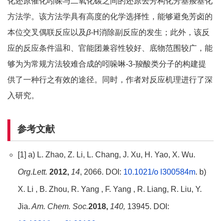
化还原催化吲哚与二氧化碳之间的还原去芳构化芳基羧基化
方法学。该方法学具有高度的化学选择性，能够避免芳卤的
本位交叉偶联反应以及
β
-H消除副反应的发生；此外，该反
应的反应条件温和、官能团兼容性较好、底物范围较广，能
够为为常规方法较难合成的吲哚啉-3-羧酸类分子的构建提
供了一种行之有效的途径。同时，作者对反应机理进行了深
入研究。
参考文献
[1] a) L. Zhao, Z. Li, L. Chang, J. Xu, H. Yao, X. Wu.
Org.Lett.
2012,
14
, 2066. DOI:
10.1021/o l300584m
. b)
X. Li , B. Zhou, R. Yang , F. Yang , R. Liang, R. Liu, Y.
Jia.
Am. Chem. Soc.
2018,
140,
13945. DOI: