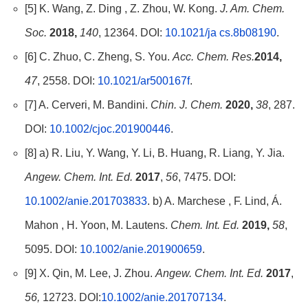
[5] K. Wang, Z. Ding , Z. Zhou, W. Kong.
J. Am. Chem.
Soc.
2018,
140
, 12364. DOI:
10.1021/ja cs.8b08190
.
[6] C. Zhuo, C. Zheng, S. You.
Acc. Chem. Res.
2014,
47
, 2558. DOI:
10.1021/ar500167f
.
[7] A. Cerveri, M. Bandini.
Chin. J. Chem.
2020,
38
, 287.
DOI:
10.1002/cjoc.201900446
.
[8] a) R. Liu, Y. Wang, Y. Li, B. Huang, R. Liang, Y. Jia.
Angew. Chem. Int. Ed.
2017
,
56
, 7475. DOI:
10.1002/anie.201703833
. b) A. Marchese , F. Lind, Á.
Mahon , H. Yoon, M. Lautens.
Chem. Int. Ed.
2019,
58
,
5095. DOI:
10.1002/anie.201900659
.
[9] X. Qin, M. Lee, J. Zhou.
Angew. Chem. Int. Ed.
2017
,
56,
12723. DOI:
10.1002/anie.201707134
.