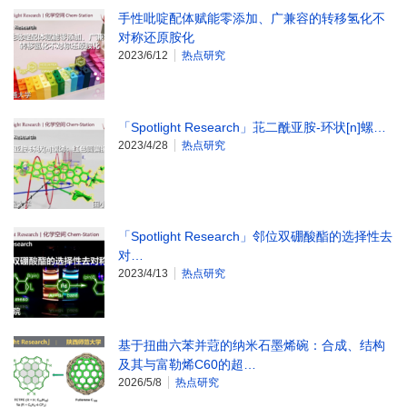
手性吡啶配体赋能零添加、广兼容的转移氢化不
对称还原胺化
2023/6/12
热点研究
「Spotlight Research」苝二酰亚胺-环状[n]螺…
2023/4/28
热点研究
「Spotlight Research」邻位双硼酸酯的选择性去
对…
2023/4/13
热点研究
基于扭曲六苯并蒄的纳米石墨烯碗：合成、结构
及其与富勒烯C60的超…
2026/5/8
热点研究