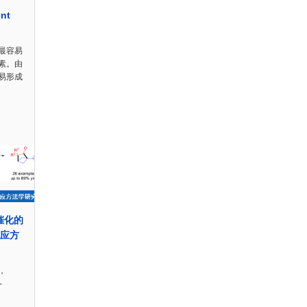
nt
最容易
素。由
易形成
酸催化的
反应方
，
-