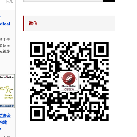
合
微信
dical
常由于
者反应
应被终
无过渡金
成构建
学