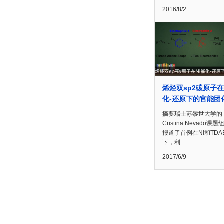
2016/8/2
烯烃双sp2碳原子在
化-还原下的官能团
摘要瑞士苏黎世大学的
Cristina Nevado课
报道了首例在Ni和TDA
下，利…
2017/6/9