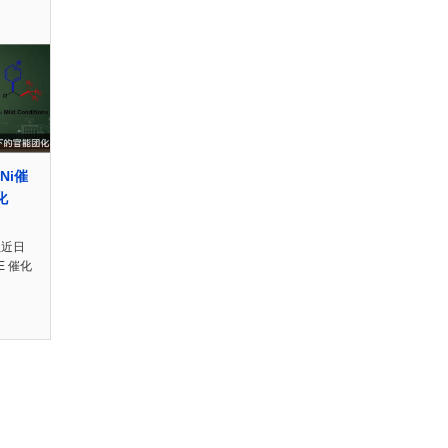
Ni催
化
题组近日
E 催化