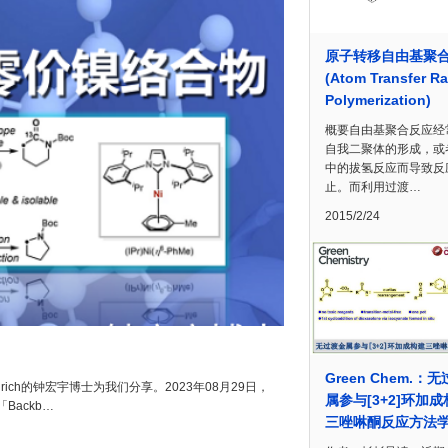
原子转移自由基聚
(Atom Transfer Ra
Polymerization)
概要自由基聚合反应经
自我二聚体的形成，或
中的拔氢反应而导致反
止。而利用过渡…
2015/2/24
Green Chem.：
ch的钟宏宇博士为我们分享。2023年08月29日，
属参与[3+2]环加
「Backb…
三唑啉酮反应方法