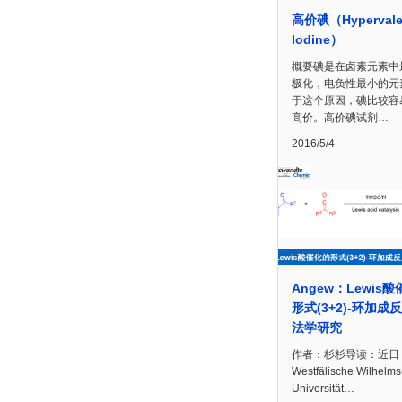
高价碘（Hypervale
Iodine）
概要碘是在卤素元素中
极化，电负性最小的元
于这个原因，碘比较容
高价。高价碘试剂…
2016/5/4
Angew：Lewis
形式(3+2)-环加成
法学研究
作者：杉杉导读：近日
Westfälische Wilhelms
Universität…