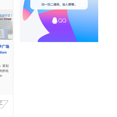
科学广场
ion
）策划
光的化
-