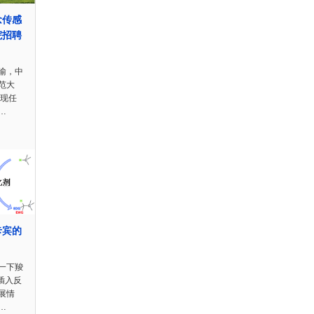
念传感
院招聘
喻，中
范大
。现任
…
卡宾的
一下羧
插入反
展情
…