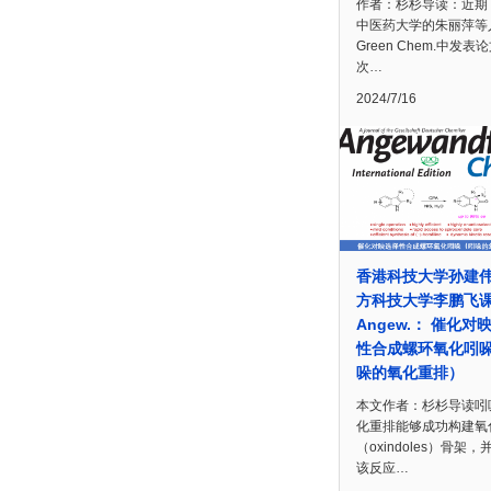
作者：杉杉导读：近期
中医药大学的朱丽萍等
Green Chem.中发表
次…
2024/7/16
香港科技大学孙建
方科技大学李鹏飞
Angew.： 催化对
性合成螺环氧化吲
哚的氧化重排）
本文作者：杉杉导读吲
化重排能够成功构建氧
（oxindoles）骨架，
该反应…