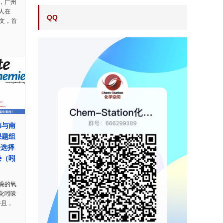
，广州
人在
QQ
论文，首
伟与南
课题组
映选择
哚（吲
哚的氧
化吲哚
并且，