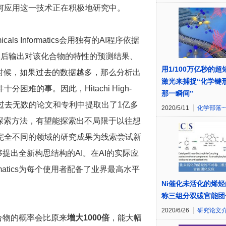
何应用这一技术正在积极地研究中。
icals Informatics会用独有的AI程序依据
然后输出对该化合物的特性的预测结果、
用1/100万亿秒的超
时候，如果过去的数据越多，那么分析出
激光来捕捉“化学键
难的事。因此，Hitachi High-
那一瞬间”
过去无数的论文和专利中提取出了1亿多
2020/5/11
化学部落~
探索方法，有望能探索出不局限于以往想
完全不同的领域的研究成果为线索尝试新
入了能够提出全新构思结构的AI。在AI的实际应
ormatics为每个使用者配备了业界最高水平
Ni催化未活化的烯
称三组分双碳官能团
2020/6/26
研究论文
期望化合物的概率会比原来
增大1000倍
，能大幅