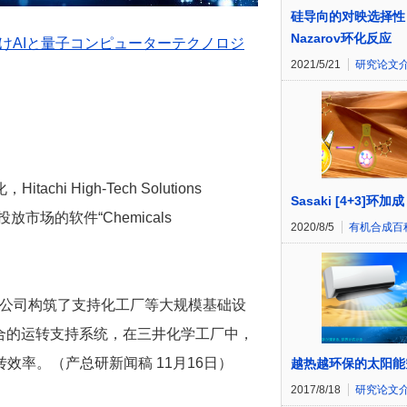
硅导向的对映选择性
Nazarov环化反应
けAIと量子コンピューターテクノロジ
2021/5/21
研究论文
 High-Tech Solutions
Sasaki [4+3]环加成
放市场的软件“Chemicals
2020/8/5
有机合成百
n这四家公司构筑了支持化工厂等大规模基础设
合的运转支持系统，在三井化学工厂中，
效率。（产总研新闻稿 11月16日）
越热越环保的太阳能
2017/8/18
研究论文