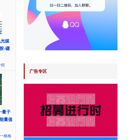
可见光媒
胺-硼
介绍
广告专区
~量子
能量值
~~格格