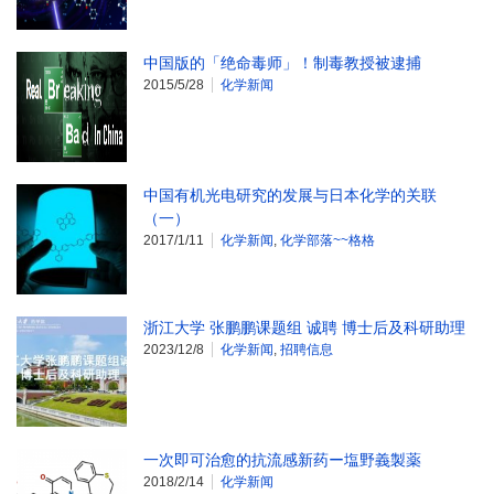
中国版的「绝命毒师」！制毒教授被逮捕
2015/5/28
化学新闻
中国有机光电研究的发展与日本化学的关联
（一）
2017/1/11
化学新闻
,
化学部落~~格格
浙江大学 张鹏鹏课题组 诚聘 博士后及科研助理
2023/12/8
化学新闻
,
招聘信息
一次即可治愈的抗流感新药ー塩野義製薬
2018/2/14
化学新闻