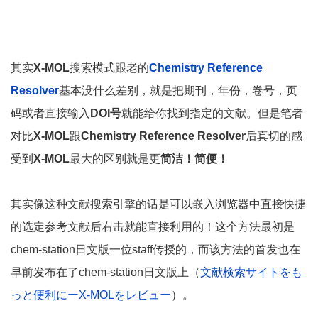
其实
X-MOL
搜索模式跟老的
Chemistry Reference
Resolver
基本没什么差别，就是把期刊，年份，卷号，页
码或者直接输入
DOI号
就能给你找到指定的文献。但是笔者
对比
X-MOL
跟
Chemistry Reference Resolver
后真切的感
受到
X-MOL
最大的区别就是更
简洁！简便！
其实像这种文献搜索引擎的话是可以嵌入浏览器中直接快捷
的选定参考文献后右击就能直接利用的！这个方法最初是
chem-station日文版一位staff传授的，而该方法的首发也在
早前发布在了chem-station日文版上（
文献検索サイトをも
っと便利にーX-MOLをレビュー
）。