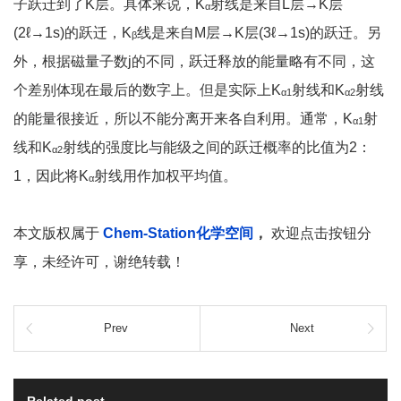
子跃迁到了K层。具体来说，K
射线是来自L层→K层
α
(2ℓ→1s)的跃迁，K
线是来自M层→K层(3ℓ→1s)的跃迁。另
β
外，根据磁量子数j的不同，跃迁释放的能量略有不同，这
个差别体现在最后的数字上。但是实际上K
射线和K
射线
α1
α2
的能量很接近，所以不能分离开来各自利用。通常，K
射
α1
线和K
射线的强度比与能级之间的跃迁概率的比值为2：
α2
1，因此将K
射线用作加权平均值。
α
本文版权属于
Chem-Station化学空间
，
欢迎点击按钮分
享，未经许可，谢绝转载！
Prev
Next
Related post