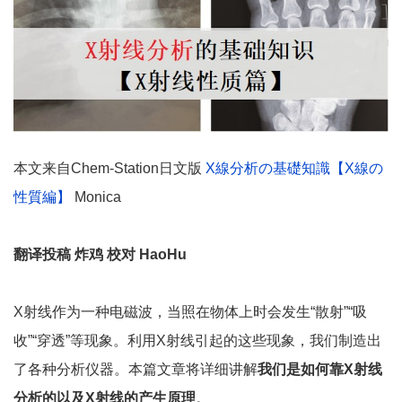
本文来自Chem-Station日文版
X線分析の基礎知識【X線の
性質編】
Monica
翻译投稿 炸鸡 校对 HaoHu
X射线作为一种电磁波，当照在物体上时会发生“散射”“吸
收”“穿透”等现象。利用X射线引起的这些现象，我们制造出
了各种分析仪器。本篇文章将详细讲解
我们是如何靠
X
射线
分析的以及
X
射线的产生原理
。