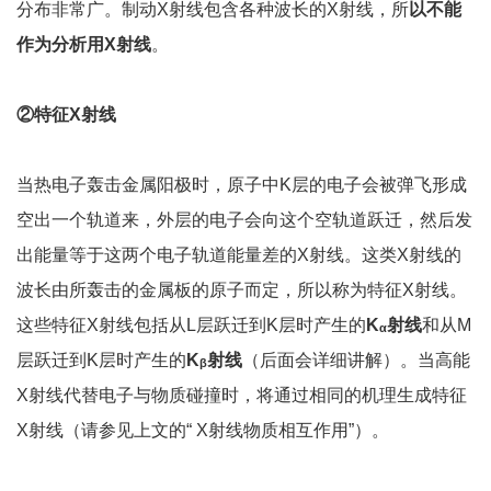
分布非常广。制动X射线包含各种波长的X射线，所
以不能
作为分析用
X
射线
。
②
特征
X
射线
当热电子轰击金属阳极时，原子中K层的电子会被弹飞形成
空出一个轨道来，外层的电子会向这个空轨道跃迁，然后发
出能量等于这两个电子轨道能量差的X射线。这类X射线的
波长由所轰击的金属板的原子而定，所以称为特征X射线。
这些特征X射线包括从L层跃迁到K层时产生的
K
射线
和从M
α
层跃迁到K层时产生的
K
射线
（后面会详细讲解）。当高能
β
X射线代替电子与物质碰撞时，将通过相同的机理生成特征
X射线（请参见上文的“ X射线物质相互作用”）。