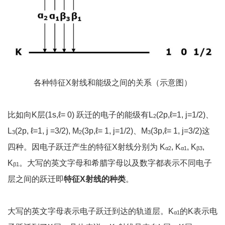
各种特征X射线和能级之间的关系（示意图）
比如向K层(1s,ℓ= 0) 跃迁的电子的能级有L
(2p,ℓ=1, j=1/2)、
2
L
(2p, ℓ=1, j =3/2), M
(3p,ℓ= 1, j=1/2)、M
(3p,ℓ= 1, j=3/2)这
3
2
3
四种。因电子跃迁产生的特征X射线分别为 K
, K
, K
,
α2
α1
β3
K
。大写的英文字母和希腊字母以及数字都表示不同电子
β1
层之间的跃迁即
特征
X
射线的种类
。
大写的英文字母表示电子跃迁到达的轨道层。K
的K表示电
α1