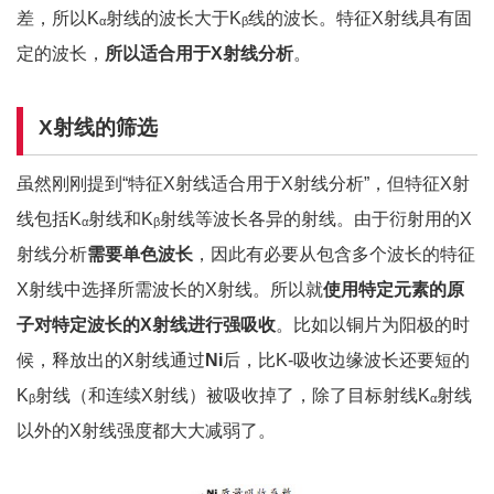
差，所以K
射线的波长大于K
线的波长。特征X射线具有固
α
β
定的波长，
所以适合用于
X
射线分析
。
X
射线的筛选
虽然刚刚提到“特征X射线适合用于X射线分析”，但特征X射
线包括K
射线和K
射线等波长各异的射线。由于衍射用的X
α
β
射线分析
需要单色波长
，因此有必要从包含多个波长的特征
X射线中选择所需波长的X射线。所以就
使用特定元素的原
子对特定波长的
X
射线进行强吸收
。比如以铜片为阳极的时
候，释放出的X射线通过
Ni
后，比K-吸收边缘波长还要短的
K
射线（和连续X射线）被吸收掉了，除了目标射线K
射线
β
α
以外的X射线强度都大大减弱了。