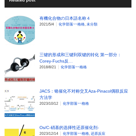
有機化合物の日本語名称４
2021/5/4
化学部落~~格格
,
未分類
三键的形成和三键到双键的转化 第一部分：
Corey-Fuchs反…
2018/8/21
化学部落~~格格
JACS：铬催化不对称交叉Aza-Pinacol偶联反应
方法学
2023/10/12
化学部落~~格格
Os/C-硝基的选择性还原催化剂-
2023/12/14
化学部落~~格格
,
还原反应