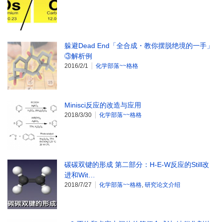
躲避Dead End「全合成・教你摆脱绝境的一手」
③解析例
2016/2/1
化学部落~~格格
Minisci反应的改造与应用
2018/3/30
化学部落~~格格
碳碳双键的形成 第二部分：H-E-W反应的Still改
进和Wit…
2018/7/27
化学部落~~格格
,
研究论文介绍